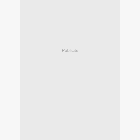
Publicité