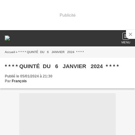
Publicité
MENU
Accueil
» * * * * QUINTÉ DU 6 JANVIER 2024 * * * *
* * * * QUINTÉ DU 6 JANVIER 2024 * * * *
Publié le 05/01/2024 à 21:30
Par
François