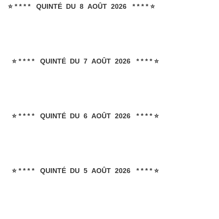
⭐ * * * * QUINTÉ DU 8 AOÛT 2026 * * * * ⭐
⭐ * * * * QUINTÉ DU 7 AOÛT 2026 * * * * ⭐
⭐ * * * * QUINTÉ DU 6 AOÛT 2026 * * * * ⭐
⭐ * * * * QUINTÉ DU 5 AOÛT 2026 * * * * ⭐