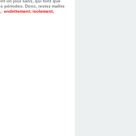
nt un jour sans, qui font que
es périodes.
Donc, restez maître
, endettement, isolement,