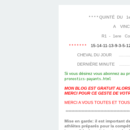
LES TEMPLES DES 
TIERCÉ, QUARTÉ ET
CHAQUE JO
HIPPIQUES
* * * * QUINTÉ DU 1er F
A VINC
R1 - 1ere Cours
* * * * * * *
15-14-11-13-9-3-5-1
CHEVAL DU JOUR ....................
DERNIÈRE MINUTE ...................
Si vous désirez vous abonnez au pr
pronostics-payants.
html
MON BLOG EST GRATUIT ALORS 
MERCI POUR CE GESTE DE VOTR
MERCI A VOUS TOUTES ET TOUS
********************************************
Mise en garde: il est important 
athlètes préparés pour la compét