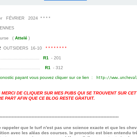
COURSES .
 QUINTÉ ?
UR.
 ?
ÉVRIER 2024 * * * *
ENNES
e (
Attelé
)
2
OUTSIDERS 16-10
* * * * * * * *
......................
R1
- 201
.......................
R1
- 312
onostic payant vous pouvez cliquer sur
ce lien :
http://www.
uncheval
MERCI DE CLIQUER SUR MES PUBS QUI SE TROUVENT SUR CETT
E PART AFIN QUE CE BLOG RESTE GRATUIT.
******************************************************************************
de rappeler que le turf n'est pas une science exacte et que les ch
ition avec les aléas des courses.
le pronostic est bien entendu trè