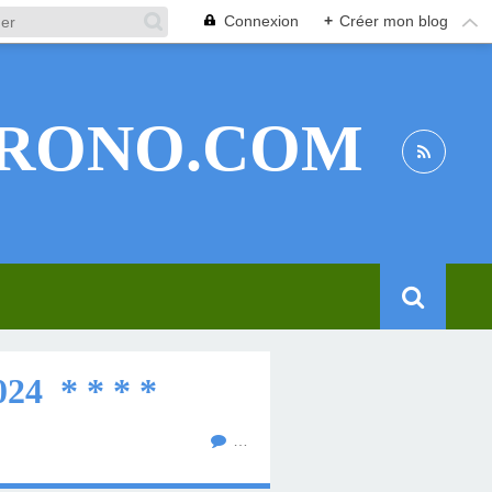
Connexion
+
Créer mon blog
RONO.COM
4 * * * *
…