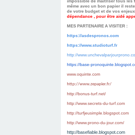
impossible de maitriser tous les
même avec un bon papier il reste
de votre budget et de vos enjeu
dépendance , pour être aidé appel
MES PARTENAIRE A VISITER :
https://asdespronos.com
https://www.studioturf.fr
http://www.unchevalparjourprono.c
https://base-pronoquinte.
blogspot.
www.oquinte.com
http://www.zepapier.fr/
http://bonus-turf.net/
http://www.secrets-du-turf.com
http://turfjeusimple.blogspot.com
http://www.prono-du-jour.com/
http://basefiable.blogspot.com