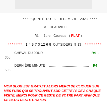
* * * * QUINTÉ DU 5 DÉCEMBRE 2023 * * * *
A DEAUVILLE
R1 - 1ere Courses (
PLAT
)
* * * * * * *
1-4-5-7-3-12-6-8
OUTSIDERS 9-13
* * * * * * * *
CHEVAL DU JOUR ..........................................
R4
-
308
DERNIÈRE MINUTE ..........................................
R4
-
503
MON BLOG EST GRATUIT ALORS MERCI DE CLIQUER SUR
MES PUBS QUI SE TROUVENT SUR CETTE PAGE A CHAQUE
VISITE, MERCI POUR CE GESTE DE VOTRE PART AFIN QUE
CE BLOG RESTE GRATUIT.