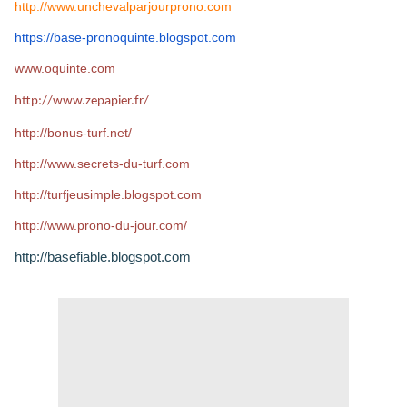
http://www.unchevalparjourprono.com
https://base-pronoquinte.
blogspot.com
www.oquinte.com
http://www.zepapier.fr/
http://bonus-turf.net/
http://www.secrets-du-turf.com
http://turfjeusimple.blogspot.com
http://www.prono-du-jour.com/
http://basefiable.blogspot.com