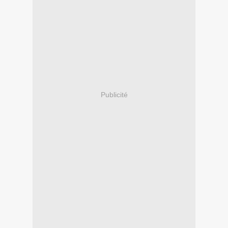
Publicité