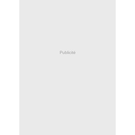
Publicité