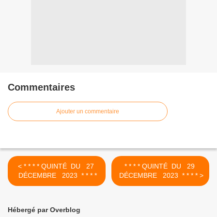
Commentaires
Ajouter un commentaire
< * * * * QUINTÉ DU 27
* * * * QUINTÉ DU 29
DÉCEMBRE 2023 * * * *
DÉCEMBRE 2023 * * * * >
Hébergé par Overblog