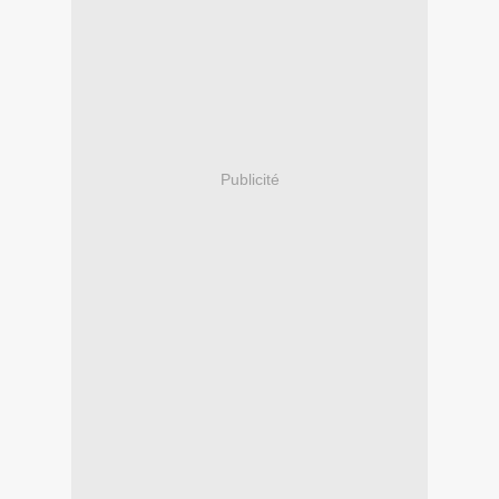
Publicité