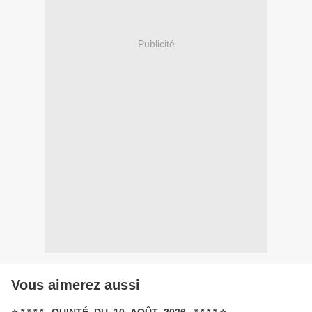
Publicité
Vous aimerez aussi