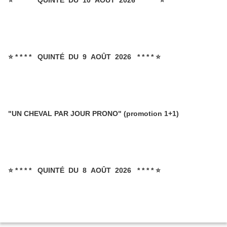
⭐ * * * * QUINTÉ DU 10 AOÛT 2026 * * * * ⭐
⭐ * * * * QUINTÉ DU 9 AOÛT 2026 * * * * ⭐
"UN CHEVAL PAR JOUR PRONO" (promotion 1+1)
⭐ * * * * QUINTÉ DU 8 AOÛT 2026 * * * * ⭐