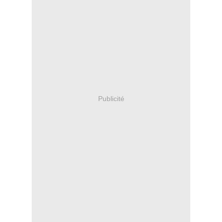
Publicité