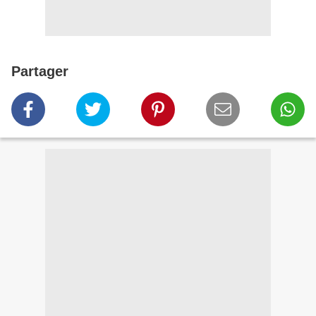
Partager