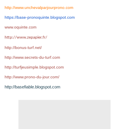
http://www.unchevalparjourprono.com
https://base-pronoquinte.
blogspot.com
www.oquinte.com
http://www.zepapier.fr/
http://bonus-turf.net/
http://www.secrets-du-turf.com
http://turfjeusimple.blogspot.com
http://www.prono-du-jour.com/
http://basefiable.blogspot.com