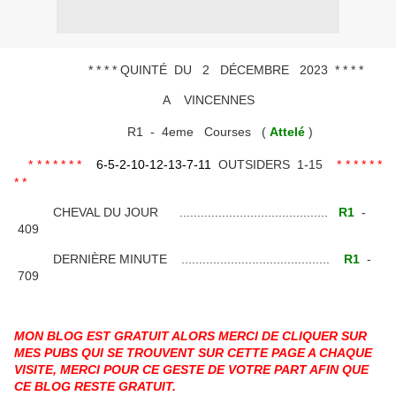
* * * * QUINTÉ DU 2 DÉCEMBRE 2023 * * * *
A VINCENNES
R1 - 4eme Courses (
Attelé
)
* * * * * * *
6-5-2-10-12-13-7-11
OUTSIDERS 1-15
* * * * * *
* *
CHEVAL DU JOUR ..........................................
R1
-
409
DERNIÈRE MINUTE ..........................................
R1
-
709
MON BLOG EST GRATUIT ALORS MERCI DE CLIQUER SUR
MES PUBS QUI SE TROUVENT SUR CETTE PAGE A CHAQUE
VISITE, MERCI POUR CE GESTE DE VOTRE PART AFIN QUE
CE BLOG RESTE GRATUIT.