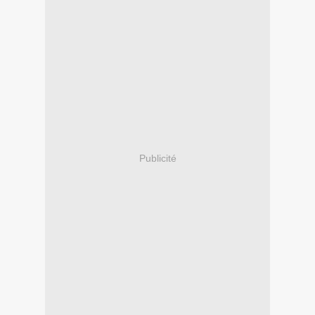
Publicité