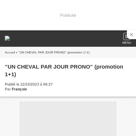
Publicité
MENU
Accueil
» "UN CHEVAL PAR JOUR PRONO" (promotion 1+1)
"UN CHEVAL PAR JOUR PRONO" (promotion
1+1)
Publié le 22/10/2023 à 08:27
Par
François