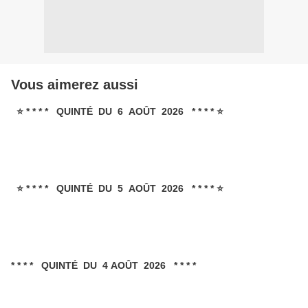
Vous aimerez aussi
⭐ * * * * QUINTÉ DU 6 AOÛT 2026 * * * * ⭐
⭐ * * * * QUINTÉ DU 5 AOÛT 2026 * * * * ⭐
* * * * QUINTÉ DU 4 AOÛT 2026 * * * *