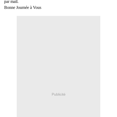
par mail.
Bonne Journée à Vous
Publicité