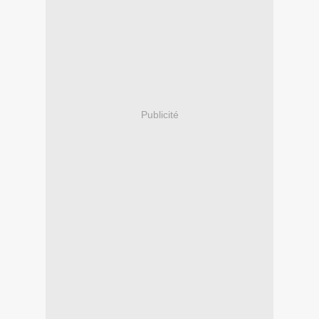
Publicité