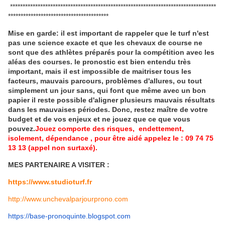
**********************************************************************************
****************************************
Mise en garde: il est important de rappeler que le turf n'est
pas une science exacte et que les chevaux de course ne
sont que des athlètes préparés pour la compétition avec les
aléas des courses.
le pronostic est bien entendu très
important, mais il est impossible de maitriser tous les
facteurs, mauvais parcours, problèmes d'allures, ou tout
simplement un jour sans, qui font que même avec un bon
papier il reste possible d'aligner plusieurs mauvais résultats
dans les mauvaises périodes.
Donc, restez maître de votre
budget et de vos enjeux et ne jouez que ce que vous
pouvez.
Jouez comporte des risques, endettement,
isolement, dépendance , pour être aidé appelez le : 09 74 75
13 13 (appel non surtaxé).
MES PARTENAIRE A VISITER :
https://www.studioturf.fr
http://www.unchevalparjourprono.com
https://base-pronoquinte.
blogspot.com