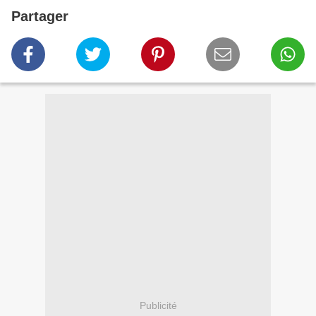
Partager
Publicité