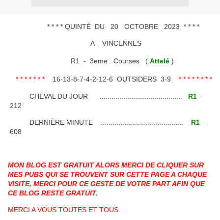
* * * * QUINTÉ DU 20 OCTOBRE 2023 * * * *
A VINCENNES
R1 - 3eme Courses (
Attelé
)
* * * * * * *
16-13-8-7-4-2-12-6 OUTSIDERS 3-9
* * * * * * * *
CHEVAL DU JOUR ..........................................
R1
-
212
DERNIÈRE MINUTE ..........................................
R1
-
608
MON BLOG EST GRATUIT ALORS MERCI DE CLIQUER SUR
MES PUBS QUI SE TROUVENT SUR CETTE PAGE A CHAQUE
VISITE, MERCI POUR CE GESTE DE VOTRE PART AFIN QUE
CE BLOG RESTE GRATUIT.
MERCI A VOUS TOUTES ET TOUS