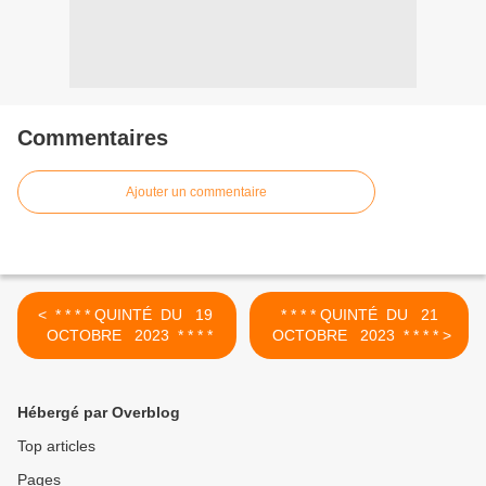
Commentaires
Ajouter un commentaire
< * * * * QUINTÉ DU 19
* * * * QUINTÉ DU 21
OCTOBRE 2023 * * * *
OCTOBRE 2023 * * * * >
Hébergé par Overblog
Top articles
Pages