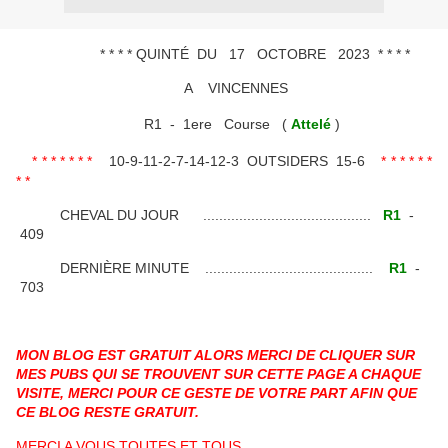
* * * * QUINTÉ DU 17 OCTOBRE 2023 * * * *
A VINCENNES
R1 - 1ere Course (
Attelé
)
* * * * * * *
10-9-11-2-7-14-12-3 OUTSIDERS 15-6
* * * * * *
* *
CHEVAL DU JOUR ..........................................
R1
-
409
DERNIÈRE MINUTE ..........................................
R1
-
703
MON BLOG EST GRATUIT ALORS MERCI DE CLIQUER SUR
MES PUBS QUI SE TROUVENT SUR CETTE PAGE A CHAQUE
VISITE, MERCI POUR CE GESTE DE VOTRE PART AFIN QUE
CE BLOG RESTE GRATUIT.
MERCI A VOUS TOUTES ET TOUS