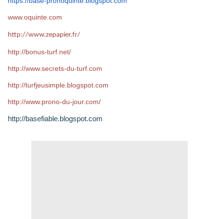
https://base-pronoquinte.
blogspot.com
www.oquinte.com
http://www.zepapier.fr/
http://bonus-turf.net/
http://www.secrets-du-turf.com
http://turfjeusimple.blogspot.com
http://www.prono-du-jour.com/
http://basefiable.blogspot.com