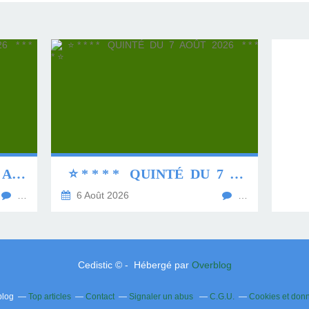
⭐ * * * * QUINTÉ DU 8 AOÛT 2026 * * * * ⭐
⭐ * * * * QUINTÉ DU 7 AOÛT 2026 * * * * ⭐
…
6 Août 2026
…
Cedistic © - Hébergé par
Overblog
blog
Top articles
Contact
Signaler un abus
C.G.U.
Cookies et don