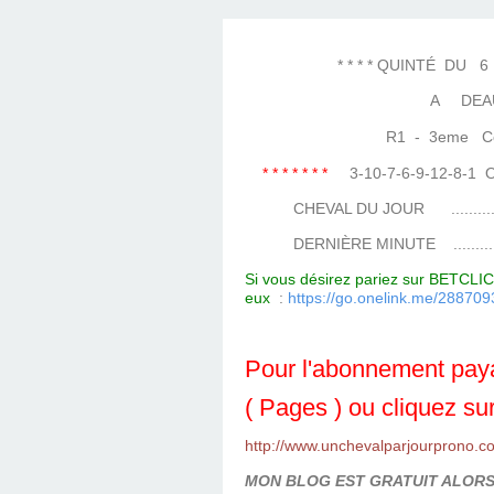
LES TEMPLES DES 
TIERCÉ, QUARTÉ ET
CHAQUE JO
HIPPIQUES
* * * * QUINTÉ DU 6 AO
A DEAU
R1 - 3eme Cours
* * * * * * *
3-10-7-6-9-12-8-
CHEVAL DU JOUR ....................
DERNIÈRE MINUTE ...................
Si vous désirez pariez sur BETCLIC 
eux
:
https://go.onelink.me/288
Pour l'abonnement paya
( Pages ) ou cliquez sur
http://www.unchevalparjourprono.c
MON BLOG EST GRATUIT ALORS 