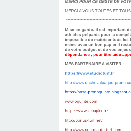
MERCI POUR CE GESTE DE VOTR
MERCI A VOUS TOUTES ET TOUS
********************************************
Mise en garde: il est important 
athlètes préparés pour la compét
impossible de maitriser tous les
même avec un bon papier il reste
de votre budget et de vos enjeu
dépendance , pour être aidé appel
MES PARTENAIRE A VISITER :
https://www.studioturf.fr
http://www.unchevalparjourprono.c
https://base-pronoquinte.
blogspot.
www.oquinte.com
http://www.zepapier.fr/
http://bonus-turf.net/
http://www.secrets-du-turf.com