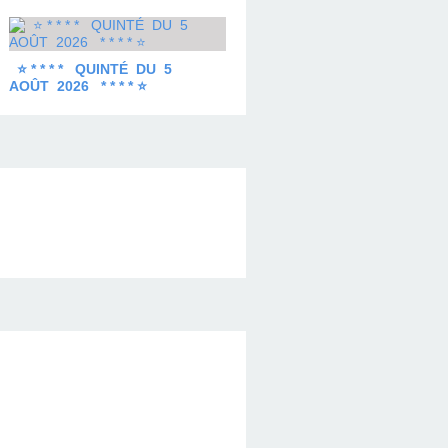
⭐ * * * * QUINTÉ DU 5
AOÛT 2026 * * * * ⭐