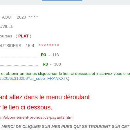
COURSES .
 QUINTÉ ?
UR.
 ?
UT 2023 * * * *
VILLE
es (
PLAT
)
1 OUTSIDERS 15-4
* * * * * * * *
......................
R3
- 113
.......................
R3
- 308
et obtenir un bonus cliquez sur le lien ci-dessous et inscrivez vous ch
7093520/6c3132b8?af_sub5=FRANKXTQ
nt allez dans le menu déroulant
 le lien ci dessous.
om/abonnement-pronostics-payants.html
MERCI DE CLIQUER SUR MES PUBS QUI SE TROUVENT SUR CETT