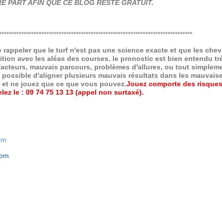
E PART AFIN QUE CE BLOG RESTE GRATUIT.
******************************************************************************
de rappeler que le turf n'est pas une science exacte et que les ch
ition avec les aléas des courses.
le pronostic est bien entendu trè
 facteurs, mauvais parcours, problèmes d'allures, ou tout simpleme
 possible d'aligner plusieurs mauvais résultats dans les mauvais
x et ne jouez que ce que vous pouvez.
Jouez comporte des risques
ez le : 09 74 75 13 13 (appel non surtaxé).
om
com