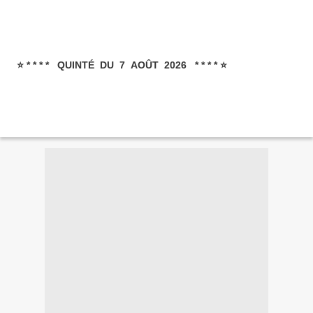
⭐ * * * * QUINTÉ DU 7 AOÛT 2026 * * * * ⭐