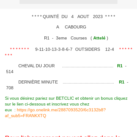
* * * * QUINTÉ DU 4 AOUT 2023 * * * *
A CABOURG
R1 - 3eme Courses (
Attelé
)
* * * * * * *
9-11-10-13-3-8-6-7 OUTSIDERS 12-4
* * * * *
* * *
CHEVAL DU JOUR ..........................................
R1
-
514
DERNIÈRE MINUTE ..........................................
R1
-
708
Si vous désirez pariez sur BETCLIC et obtenir un bonus cliquez
sur le lien ci-dessous et inscrivez vous chez
eux
:
https://go.onelink.me/2887093520/6c3132b8?
af_sub5=FRANKXTQ