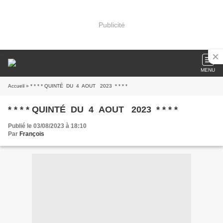
Publicité
MENU
Accueil
» * * * * QUINTÉ DU 4 AOUT 2023 * * * *
* * * * QUINTÉ DU 4 AOUT 2023 * * * *
Publié le 03/08/2023 à 18:10
Par
François