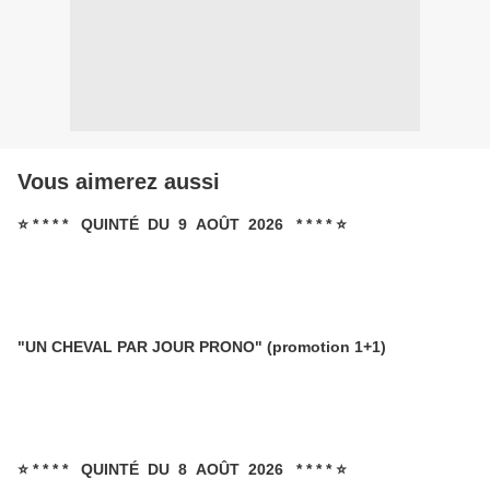
Vous aimerez aussi
⭐ * * * * QUINTÉ DU 9 AOÛT 2026 * * * * ⭐
"UN CHEVAL PAR JOUR PRONO" (promotion 1+1)
⭐ * * * * QUINTÉ DU 8 AOÛT 2026 * * * * ⭐