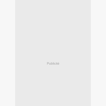
Publicité