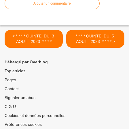
Ajouter un commentaire
< * * * * QUINTÉ DU 3
* * * * QUINTÉ DU 5
AOUT 2023 * * * *
AOUT 2023 * * * * >
Hébergé par Overblog
Top articles
Pages
Contact
Signaler un abus
C.G.U.
Cookies et données personnelles
Préférences cookies