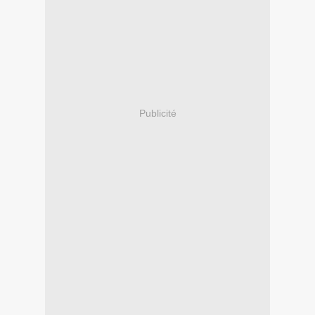
Publicité