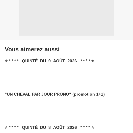
Vous aimerez aussi
⭐ * * * * QUINTÉ DU 9 AOÛT 2026 * * * * ⭐
"UN CHEVAL PAR JOUR PRONO" (promotion 1+1)
⭐ * * * * QUINTÉ DU 8 AOÛT 2026 * * * * ⭐