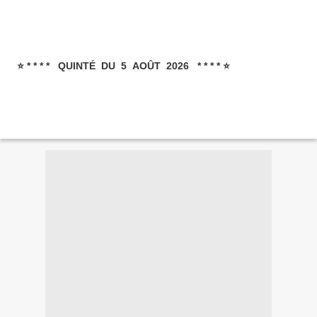
⭐ * * * * QUINTÉ DU 5 AOÛT 2026 * * * * ⭐