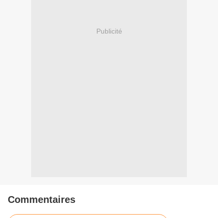
Publicité
Commentaires