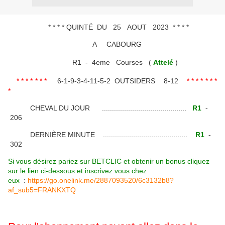
* * * * QUINTÉ DU 25 AOUT 2023 * * * *
A CABOURG
R1 - 4eme Courses (
Attelé
)
* * * * * * *
6-1-9-3-4-11-5-2 OUTSIDERS 8-12
* * * * * * *
*
CHEVAL DU JOUR ..........................................
R1
-
206
DERNIÈRE MINUTE ..........................................
R1
-
302
Si vous désirez pariez sur BETCLIC et obtenir un bonus cliquez
sur le lien ci-dessous et inscrivez vous chez
eux
:
https://go.onelink.me/2887093520/6c3132b8?
af_sub5=FRANKXTQ