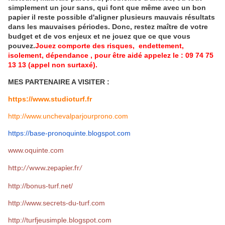
simplement un jour sans, qui font que même avec un bon
papier il reste possible d'aligner plusieurs mauvais résultats
dans les mauvaises périodes.
Donc, restez maître de votre
budget et de vos enjeux et ne jouez que ce que vous
pouvez.
Jouez comporte des risques, endettement,
isolement, dépendance , pour être aidé appelez le : 09 74 75
13 13 (appel non surtaxé).
MES PARTENAIRE A VISITER :
https://www.studioturf.fr
http://www.unchevalparjourprono.com
https://base-pronoquinte.
blogspot.com
www.oquinte.com
http://www.zepapier.fr/
http://bonus-turf.net/
http://www.secrets-du-turf.com
http://turfjeusimple.blogspot.com