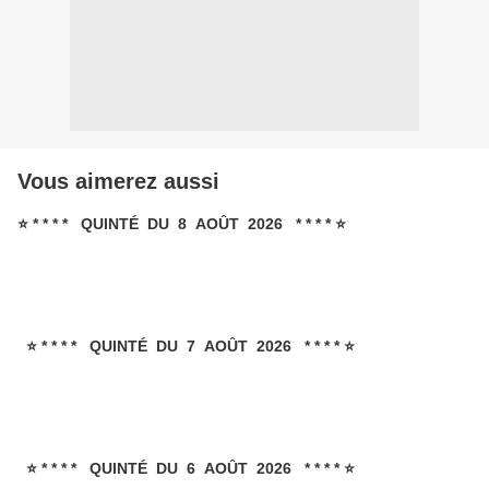
Vous aimerez aussi
⭐ * * * * QUINTÉ DU 8 AOÛT 2026 * * * * ⭐
⭐ * * * * QUINTÉ DU 7 AOÛT 2026 * * * * ⭐
⭐ * * * * QUINTÉ DU 6 AOÛT 2026 * * * * ⭐