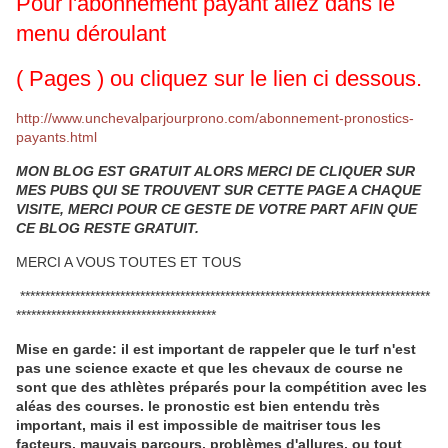
Pour l'abonnement payant allez dans le
menu déroulant
( Pages ) ou cliquez sur le lien ci dessous.
http://www.unchevalparjourprono.com/abonnement-pronostics-
payants.html
MON BLOG EST GRATUIT ALORS MERCI DE CLIQUER SUR
MES PUBS QUI SE TROUVENT SUR CETTE PAGE A CHAQUE
VISITE, MERCI POUR CE GESTE DE VOTRE PART AFIN QUE
CE BLOG RESTE GRATUIT.
MERCI A VOUS TOUTES ET TOUS
**********************************************************************************
****************************************
Mise en garde: il est important de rappeler que le turf n'est
pas une science exacte et que les chevaux de course ne
sont que des athlètes préparés pour la compétition avec les
aléas des courses.
le pronostic est bien entendu très
important, mais il est impossible de maitriser tous les
facteurs, mauvais parcours, problèmes d'allures, ou tout