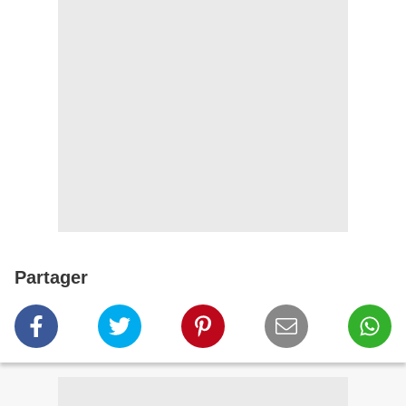
Partager