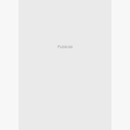
Publicité