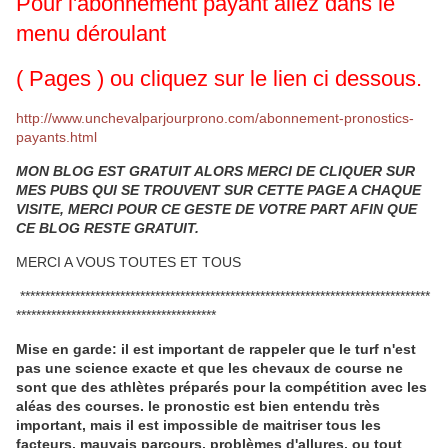
Pour l'abonnement payant allez dans le
menu déroulant
( Pages ) ou cliquez sur le lien ci dessous.
http://www.unchevalparjourprono.com/abonnement-pronostics-
payants.html
MON BLOG EST GRATUIT ALORS MERCI DE CLIQUER SUR
MES PUBS QUI SE TROUVENT SUR CETTE PAGE A CHAQUE
VISITE, MERCI POUR CE GESTE DE VOTRE PART AFIN QUE
CE BLOG RESTE GRATUIT.
MERCI A VOUS TOUTES ET TOUS
**********************************************************************************
****************************************
Mise en garde: il est important de rappeler que le turf n'est
pas une science exacte et que les chevaux de course ne
sont que des athlètes préparés pour la compétition avec les
aléas des courses.
le pronostic est bien entendu très
important, mais il est impossible de maitriser tous les
facteurs, mauvais parcours, problèmes d'allures, ou tout