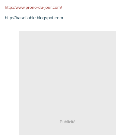
http://www.prono-du-jour.com/
http://basefiable.blogspot.com
Publicité