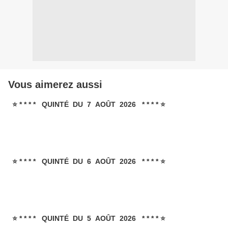
Vous aimerez aussi
⭐ * * * * QUINTÉ DU 7 AOÛT 2026 * * * * ⭐
⭐ * * * * QUINTÉ DU 6 AOÛT 2026 * * * * ⭐
⭐ * * * * QUINTÉ DU 5 AOÛT 2026 * * * * ⭐