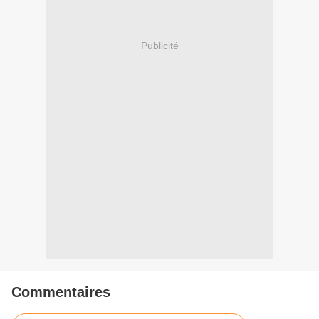
Publicité
Commentaires