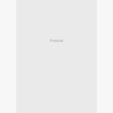
Publicité