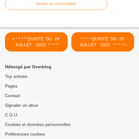
Ajouter un commentaire
< * * * * QUINTÉ DU 24
* * * * QUINTÉ DU 26
JUILLET 2023 * * * *
JUILLET 2023 * * * * >
Hébergé par Overblog
Top articles
Pages
Contact
Signaler un abus
C.G.U.
Cookies et données personnelles
Préférences cookies