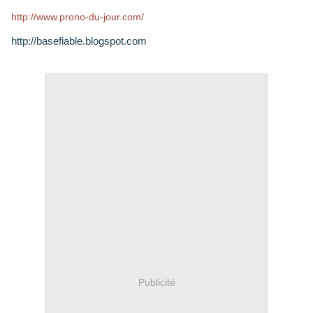
http://www.prono-du-jour.com/
http://basefiable.blogspot.com
Publicité