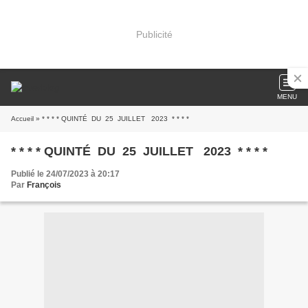
Publicité
MENU
Accueil
» * * * * QUINTÉ DU 25 JUILLET 2023 * * * *
* * * * QUINTÉ DU 25 JUILLET 2023 * * * *
Publié le 24/07/2023 à 20:17
Par
François