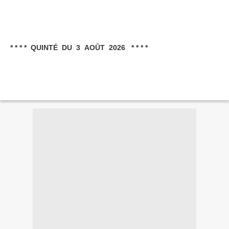
* * * * QUINTÉ DU 3 AOÛT 2026 * * * *