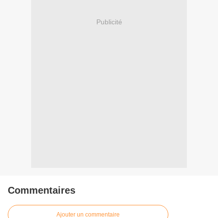
Publicité
Commentaires
Ajouter un commentaire