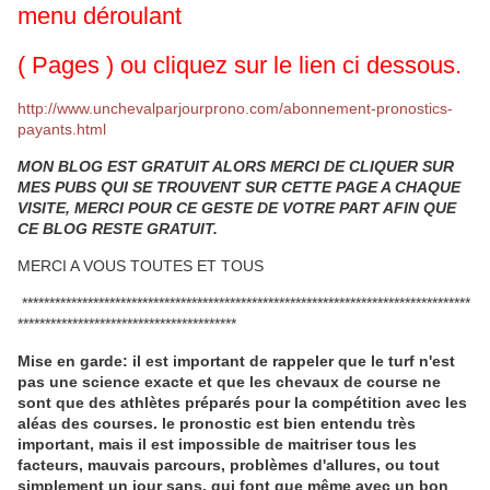
menu déroulant
( Pages ) ou cliquez sur le lien ci dessous.
http://www.unchevalparjourprono.com/abonnement-pronostics-
payants.html
MON BLOG EST GRATUIT ALORS MERCI DE CLIQUER SUR
MES PUBS QUI SE TROUVENT SUR CETTE PAGE A CHAQUE
VISITE, MERCI POUR CE GESTE DE VOTRE PART AFIN QUE
CE BLOG RESTE GRATUIT.
MERCI A VOUS TOUTES ET TOUS
**********************************************************************************
****************************************
Mise en garde: il est important de rappeler que le turf n'est
pas une science exacte et que les chevaux de course ne
sont que des athlètes préparés pour la compétition avec les
aléas des courses.
le pronostic est bien entendu très
important, mais il est impossible de maitriser tous les
facteurs, mauvais parcours, problèmes d'allures, ou tout
simplement un jour sans, qui font que même avec un bon