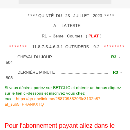
* * * * QUINTÉ DU 23 JUILLET 2023 * * * *
A LA TESTE
R1 - 3eme Courses (
PLAT
)
* * * * * * *
11-8-7-5-4-6-3-1 OUTSIDERS 9-2
* * * * * * * *
CHEVAL DU JOUR ..........................................
R3
-
504
DERNIÈRE MINUTE ..........................................
R3
-
808
Si vous désirez pariez sur BETCLIC et obtenir un bonus cliquez
sur le lien ci-dessous et inscrivez vous chez
eux
:
https://go.onelink.me/2887093520/6c3132b8?
af_sub5=FRANKXTQ
Pour l'abonnement payant allez dans le