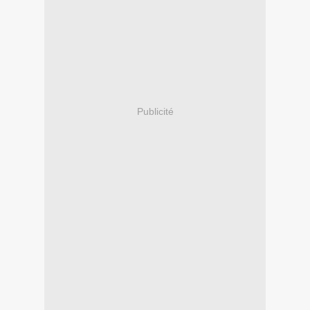
Publicité