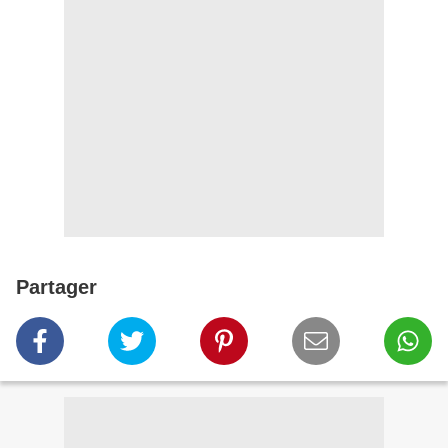
Partager