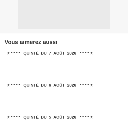
Vous aimerez aussi
⭐ * * * * QUINTÉ DU 7 AOÛT 2026 * * * * ⭐
⭐ * * * * QUINTÉ DU 6 AOÛT 2026 * * * * ⭐
⭐ * * * * QUINTÉ DU 5 AOÛT 2026 * * * * ⭐