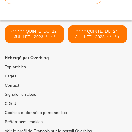
< * * * * QUINTÉ DU 22
* * * * QUINTÉ DU 24
JUILLET 2023 * * * *
JUILLET 2023 * * * * >
Hébergé par Overblog
Top articles
Pages
Contact
Signaler un abus
C.G.U.
Cookies et données personnelles
Préférences cookies
Voir le profil de François sur le portail Overblog