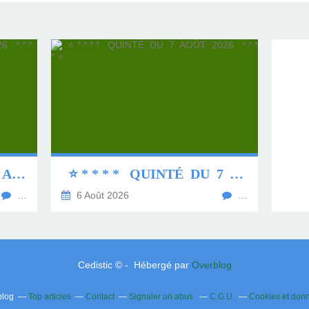
⭐ * * * * QUINTÉ DU 8 AOÛT 2026 * * * * ⭐
⭐ * * * * QUINTÉ DU 7 AOÛT 2026 * * * * ⭐
…
6 Août 2026
…
Cedistic © - Hébergé par
Overblog
blog
Top articles
Contact
Signaler un abus
C.G.U.
Cookies et don