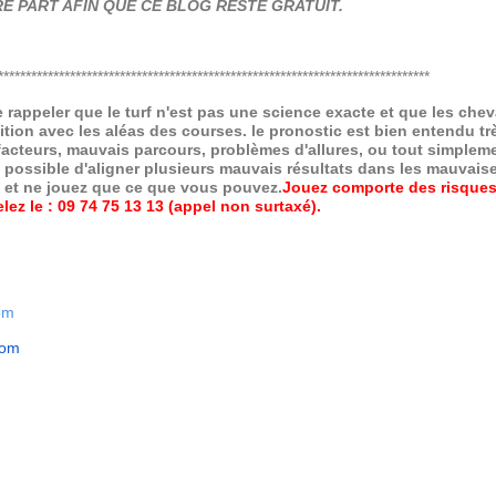
E PART AFIN QUE CE BLOG RESTE GRATUIT.
******************************************************************************
de rappeler que le turf n'est pas une science exacte et que les ch
ition avec les aléas des courses.
le pronostic est bien entendu trè
 facteurs, mauvais parcours, problèmes d'allures, ou tout simpleme
 possible d'aligner plusieurs mauvais résultats dans les mauvais
x et ne jouez que ce que vous pouvez.
Jouez comporte des risques
ez le : 09 74 75 13 13 (appel non surtaxé).
om
com