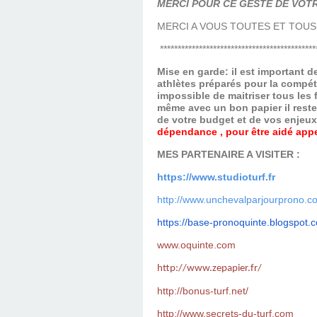
MERCI POUR CE GESTE DE VOTR
MERCI A VOUS TOUTES ET TOUS
********************************************
Mise en garde: il est important 
athlètes préparés pour la compét
impossible de maitriser tous les
même avec un bon papier il reste
de votre budget et de vos enjeu
dépendance , pour être aidé appel
MES PARTENAIRE A VISITER :
https://www.studioturf.fr
http://www.unchevalparjourprono.c
https://base-pronoquinte.
blogspot.
www.oquinte.com
http://www.zepapier.fr/
http://bonus-turf.net/
http://www.secrets-du-turf.com