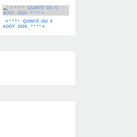
⭐ * * * * QUINTÉ DU 5
AOÛT 2026 * * * * ⭐