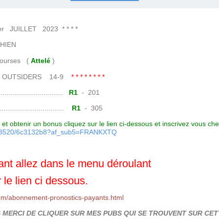
COURSES .
 QUINTÉ ?
UR.
 ?
UILLET 2023 * * * *
HIEN
es (
Attelé
)
-1 OUTSIDERS 14-9
* * * * * * * *
......................
R1
- 201
.......................
R1
- 305
et obtenir un bonus cliquez sur le lien ci-dessous et inscrivez vous ch
7093520/6c3132b8?af_sub5=FRANKXTQ
nt allez dans le menu déroulant
 le lien ci dessous.
om/abonnement-pronostics-payants.html
MERCI DE CLIQUER SUR MES PUBS QUI SE TROUVENT SUR CETT