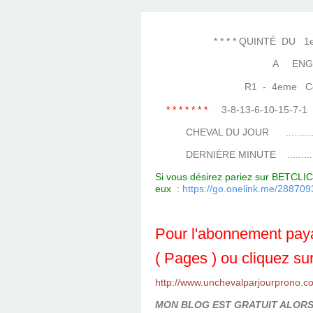
LES TEMPLES DES 
TIERCÉ, QUARTÉ ET
CHAQUE JO
HIPPIQUES
* * * * QUINTÉ DU 1er J
A ENG
R1 - 4eme Cours
* * * * * * *
3-8-13-6-10-15-7
CHEVAL DU JOUR ....................
DERNIÈRE MINUTE ...................
Si vous désirez pariez sur BETCLIC 
eux
:
https://go.onelink.me/288
Pour l'abonnement paya
( Pages ) ou cliquez sur
http://www.unchevalparjourprono.c
MON BLOG EST GRATUIT ALORS 