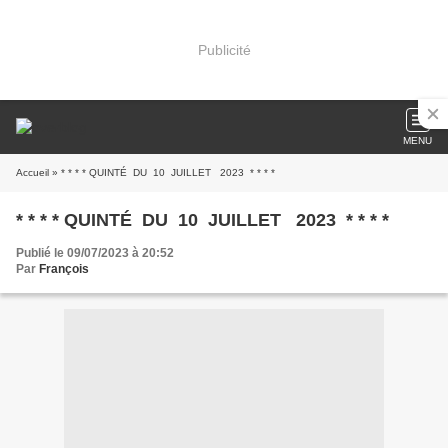
Publicité
MENU
Accueil
» * * * * QUINTÉ DU 10 JUILLET 2023 * * * *
* * * * QUINTÉ DU 10 JUILLET 2023 * * * *
Publié le 09/07/2023 à 20:52
Par
François