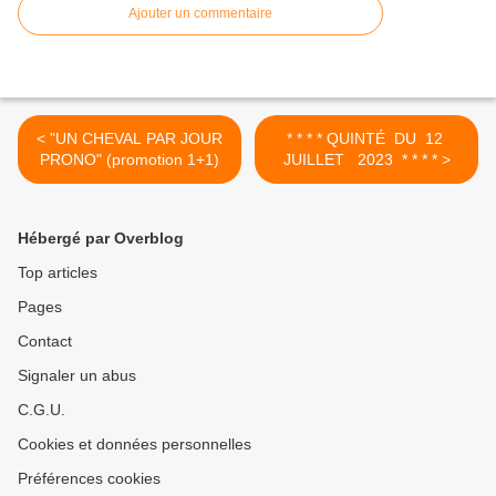
Ajouter un commentaire
< "UN CHEVAL PAR JOUR
* * * * QUINTÉ DU 12
PRONO" (promotion 1+1)
JUILLET 2023 * * * * >
Hébergé par Overblog
Top articles
Pages
Contact
Signaler un abus
C.G.U.
Cookies et données personnelles
Préférences cookies