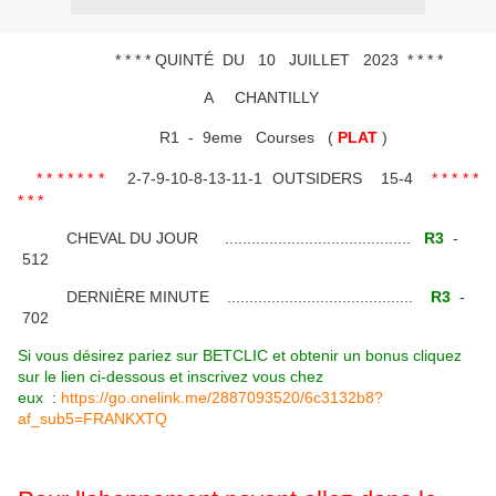
* * * * QUINTÉ DU 10 JUILLET 2023 * * * *
A CHANTILLY
R1 - 9eme Courses (
PLAT
)
* * * * * * *
2-7-9-10-8-13-11-1 OUTSIDERS 15-4
* * * * *
* * *
CHEVAL DU JOUR ..........................................
R3
-
512
DERNIÈRE MINUTE ..........................................
R3
-
702
Si vous désirez pariez sur BETCLIC et obtenir un bonus cliquez
sur le lien ci-dessous et inscrivez vous chez
eux
:
https://go.onelink.me/2887093520/6c3132b8?
af_sub5=FRANKXTQ