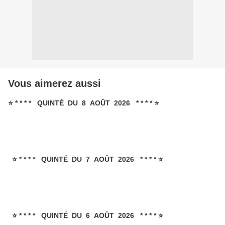
Vous aimerez aussi
⭐ * * * * QUINTÉ DU 8 AOÛT 2026 * * * * ⭐
⭐ * * * * QUINTÉ DU 7 AOÛT 2026 * * * * ⭐
⭐ * * * * QUINTÉ DU 6 AOÛT 2026 * * * * ⭐