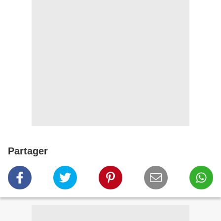
Partager