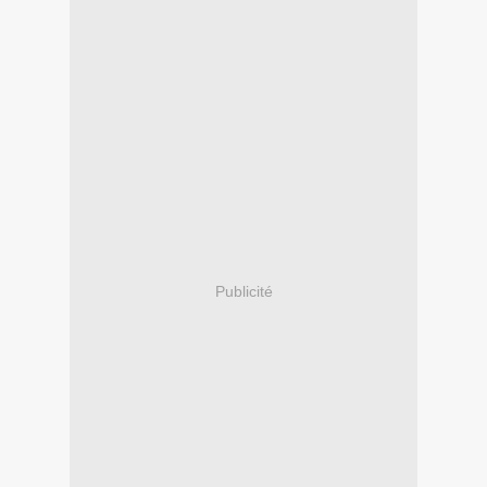
Publicité