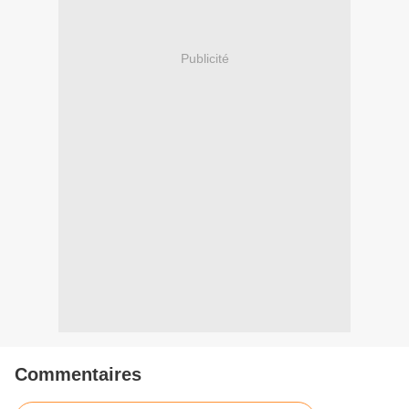
Publicité
Commentaires