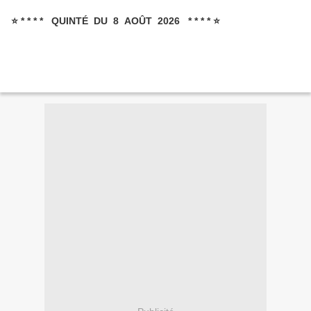
⭐ * * * * QUINTÉ DU 8 AOÛT 2026 * * * * ⭐