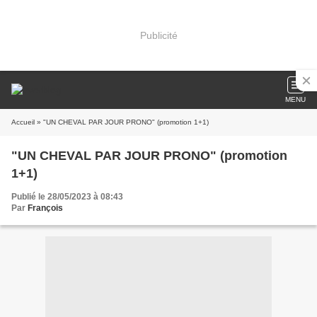
Publicité
MENU
Accueil
» "UN CHEVAL PAR JOUR PRONO" (promotion 1+1)
"UN CHEVAL PAR JOUR PRONO" (promotion
1+1)
Publié le 28/05/2023 à 08:43
Par
François