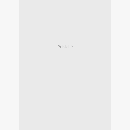
Publicité