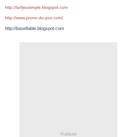
http://turfjeusimple.blogspot.com
http://www.prono-du-jour.com/
http://basefiable.blogspot.com
Publicité