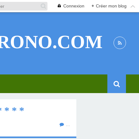
Connexion
+
Créer mon blog
RONO.COM
* * *
…