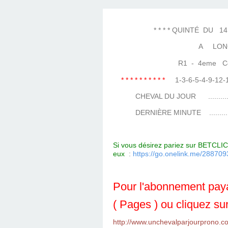
LES TEMPLES DES 
TIERCÉ, QUARTÉ ET
CHAQUE JO
HIPPIQUES
* * * * QUINTÉ DU 14 MA
A LON
R1 - 4eme Cours
* * * * * * * * * *
1-3-6-5-4-9-12
CHEVAL DU JOUR ....................
DERNIÈRE MINUTE ...................
Si vous désirez pariez sur BETCLIC 
eux
:
https://go.onelink.me/288
Pour l'abonnement paya
( Pages ) ou cliquez sur
http://www.unchevalparjourprono.c