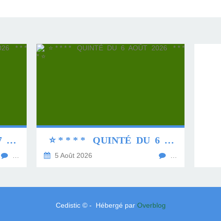
⭐ * * * * QUINTÉ DU 7 AOÛT 2026 * * * * ⭐
⭐ * * * * QUINTÉ DU 6 AOÛT 2026 * * * * ⭐
…
5 Août 2026
…
Cedistic © - Hébergé par
Overblog