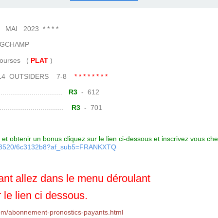
COURSES .
 QUINTÉ ?
UR.
 ?
I 2023 * * * *
GCHAMP
es (
PLAT
)
-14 OUTSIDERS 7-8
* * * * * * * *
......................
R3
- 612
.......................
R3
- 701
et obtenir un bonus cliquez sur le lien ci-dessous et inscrivez vous ch
7093520/6c3132b8?af_sub5=FRANKXTQ
nt allez dans le menu déroulant
 le lien ci dessous.
om/abonnement-pronostics-payants.html