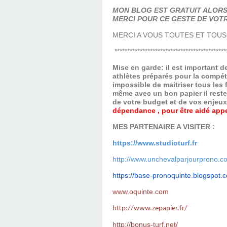
MON BLOG EST GRATUIT ALORS 
MERCI POUR CE GESTE DE VOTR
MERCI A VOUS TOUTES ET TOUS
********************************************
Mise en garde: il est important 
athlètes préparés pour la compét
impossible de maitriser tous les
même avec un bon papier il reste
de votre budget et de vos enjeu
dépendance , pour être aidé appel
MES PARTENAIRE A VISITER :
https://www.studioturf.fr
http://www.unchevalparjourprono.c
https://base-pronoquinte.
blogspot.
www.oquinte.com
http://www.zepapier.fr/
http://bonus-turf.net/