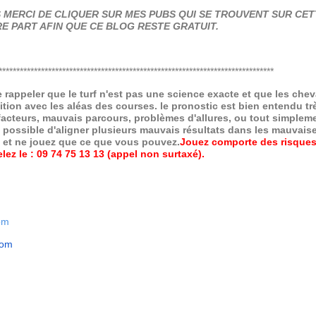
MERCI DE CLIQUER SUR MES PUBS QUI SE TROUVENT SUR CETT
E PART AFIN QUE CE BLOG RESTE GRATUIT.
******************************************************************************
de rappeler que le turf n'est pas une science exacte et que les ch
ition avec les aléas des courses.
le pronostic est bien entendu trè
 facteurs, mauvais parcours, problèmes d'allures, ou tout simpleme
 possible d'aligner plusieurs mauvais résultats dans les mauvais
x et ne jouez que ce que vous pouvez.
Jouez comporte des risques
ez le : 09 74 75 13 13 (appel non surtaxé).
om
com