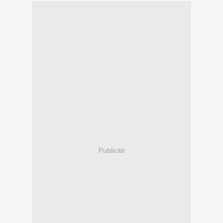
Publicité