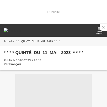
Publicité
MENU
Accueil
» * * * * QUINTÉ DU 11 MAI 2023 * * * *
* * * * QUINTÉ DU 11 MAI 2023 * * * *
Publié le 10/05/2023 à 20:13
Par
François