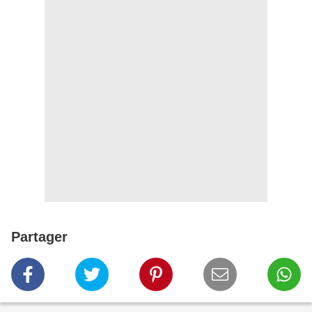
Partager