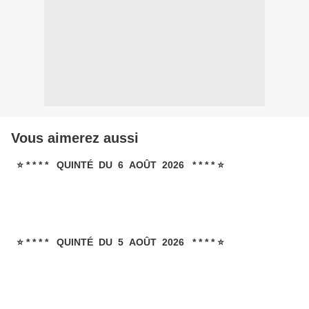
Vous aimerez aussi
⭐ * * * * QUINTÉ DU 6 AOÛT 2026 * * * * ⭐
⭐ * * * * QUINTÉ DU 5 AOÛT 2026 * * * * ⭐