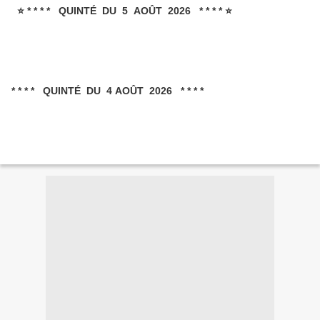
⭐ * * * * QUINTÉ DU 5 AOÛT 2026 * * * * ⭐
* * * * QUINTÉ DU 4 AOÛT 2026 * * * *