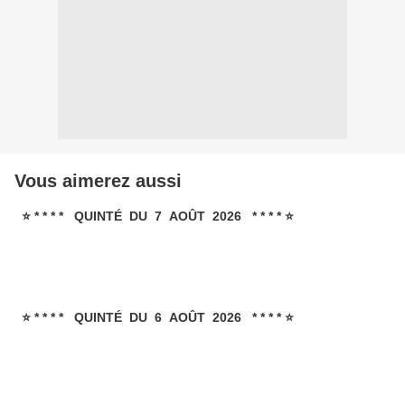
Vous aimerez aussi
⭐ * * * * QUINTÉ DU 7 AOÛT 2026 * * * * ⭐
⭐ * * * * QUINTÉ DU 6 AOÛT 2026 * * * * ⭐