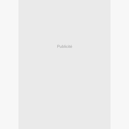
Publicité