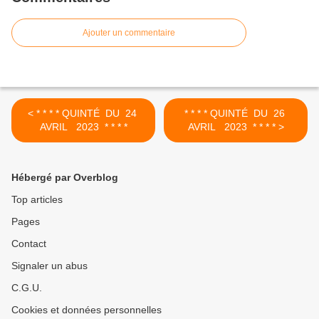
Ajouter un commentaire
< * * * * QUINTÉ DU 24
* * * * QUINTÉ DU 26
AVRIL 2023 * * * *
AVRIL 2023 * * * * >
Hébergé par Overblog
Top articles
Pages
Contact
Signaler un abus
C.G.U.
Cookies et données personnelles