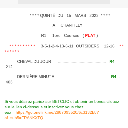
* * * * QUINTÉ DU 15 MARS 2023 * * * *
A CHANTILLY
R1 - 1ere Courses (
PLAT
)
* * * * * * * * * *
3-5-1-2-4-13-6-11 OUTSIDERS 12-16
* *
* * * * * *
CHEVAL DU JOUR ..........................................
R4
-
212
DERNIÈRE MINUTE ..........................................
R4
-
403
Si vous désirez pariez sur BETCLIC et obtenir un bonus cliquez
sur le lien ci-dessous et inscrivez vous chez
eux
:
https://go.onelink.me/2887093520/6c3132b8?
af_sub5=FRANKXTQ