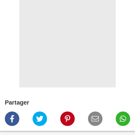
Partager