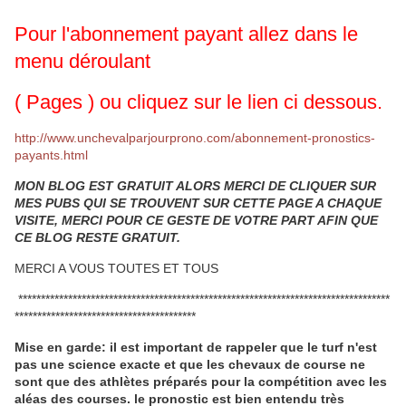
Pour l'abonnement payant allez dans le
menu déroulant
( Pages ) ou cliquez sur le lien ci dessous.
http://www.unchevalparjourprono.com/abonnement-pronostics-
payants.html
MON BLOG EST GRATUIT ALORS MERCI DE CLIQUER SUR
MES PUBS QUI SE TROUVENT SUR CETTE PAGE A CHAQUE
VISITE, MERCI POUR CE GESTE DE VOTRE PART AFIN QUE
CE BLOG RESTE GRATUIT.
MERCI A VOUS TOUTES ET TOUS
**********************************************************************************
****************************************
Mise en garde: il est important de rappeler que le turf n'est
pas une science exacte et que les chevaux de course ne
sont que des athlètes préparés pour la compétition avec les
aléas des courses.
le pronostic est bien entendu très