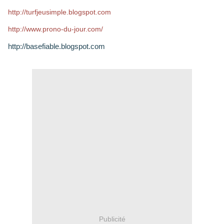
http://turfjeusimple.blogspot.com
http://www.prono-du-jour.com/
http://basefiable.blogspot.com
Publicité