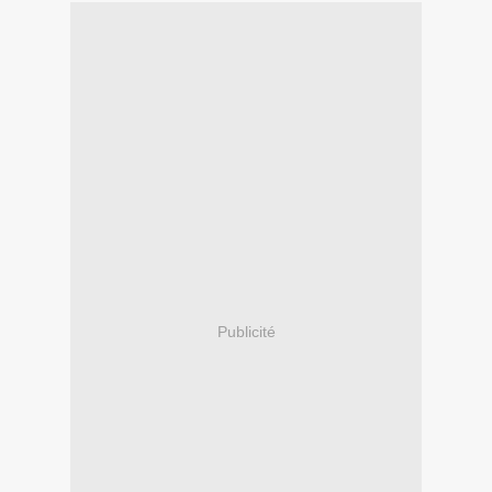
Publicité