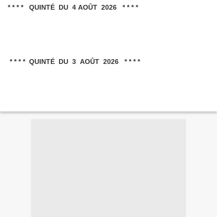
* * * * QUINTÉ DU 4 AOÛT 2026 * * * *
* * * * QUINTÉ DU 3 AOÛT 2026 * * * *