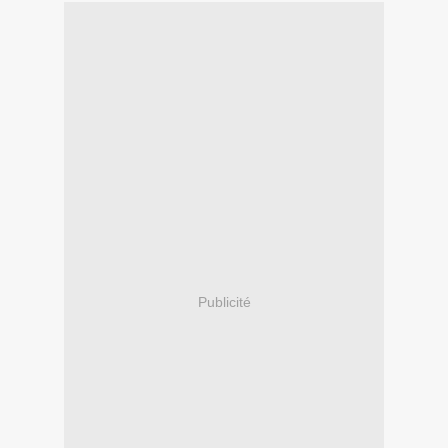
Publicité