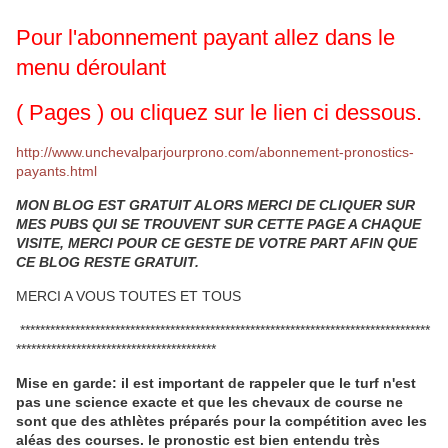
Pour l'abonnement payant allez dans le
menu déroulant
( Pages ) ou cliquez sur le lien ci dessous.
http://www.unchevalparjourprono.com/abonnement-pronostics-
payants.html
MON BLOG EST GRATUIT ALORS MERCI DE CLIQUER SUR
MES PUBS QUI SE TROUVENT SUR CETTE PAGE A CHAQUE
VISITE, MERCI POUR CE GESTE DE VOTRE PART AFIN QUE
CE BLOG RESTE GRATUIT.
MERCI A VOUS TOUTES ET TOUS
**********************************************************************************
****************************************
Mise en garde: il est important de rappeler que le turf n'est
pas une science exacte et que les chevaux de course ne
sont que des athlètes préparés pour la compétition avec les
aléas des courses.
le pronostic est bien entendu très