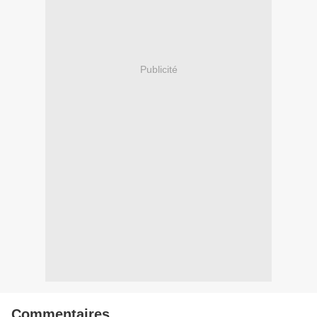
Publicité
Commentaires