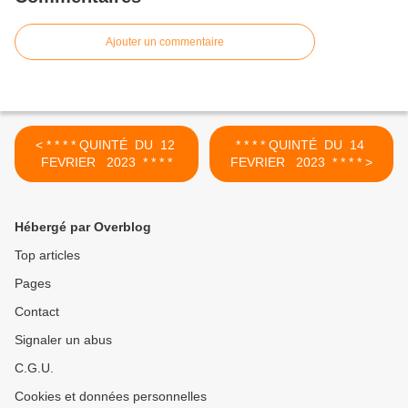
Ajouter un commentaire
< * * * * QUINTÉ DU 12
* * * * QUINTÉ DU 14
FEVRIER 2023 * * * *
FEVRIER 2023 * * * * >
Hébergé par Overblog
Top articles
Pages
Contact
Signaler un abus
C.G.U.
Cookies et données personnelles