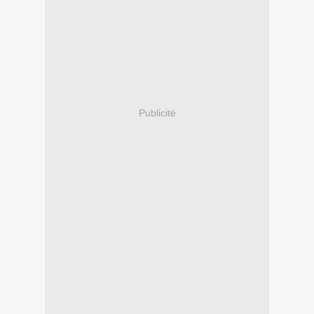
Publicité