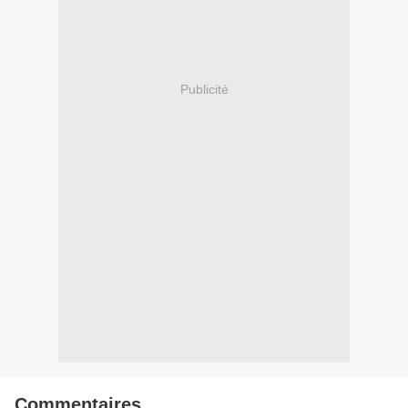
Publicité
Commentaires