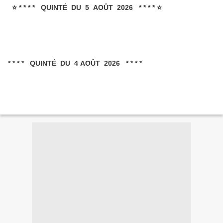
⭐ * * * * QUINTÉ DU 5 AOÛT 2026 * * * * ⭐
* * * * QUINTÉ DU 4 AOÛT 2026 * * * *