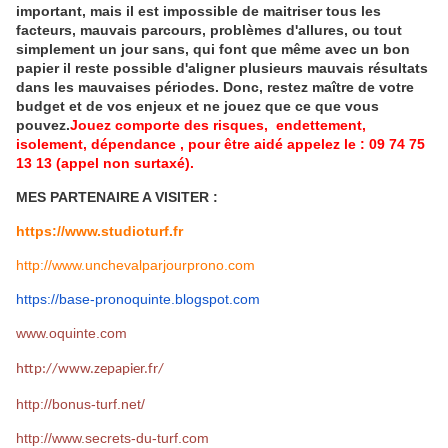
important, mais il est impossible de maitriser tous les
facteurs, mauvais parcours, problèmes d'allures, ou tout
simplement un jour sans, qui font que même avec un bon
papier il reste possible d'aligner plusieurs mauvais résultats
dans les mauvaises périodes.
Donc, restez maître de votre
budget et de vos enjeux et ne jouez que ce que vous
pouvez.
Jouez comporte des risques, endettement,
isolement, dépendance , pour être aidé appelez le : 09 74 75
13 13 (appel non surtaxé).
MES PARTENAIRE A VISITER :
https://www.studioturf.fr
http://www.unchevalparjourprono.com
https://base-pronoquinte.
blogspot.com
www.oquinte.com
http://www.zepapier.fr/
http://bonus-turf.net/
http://www.secrets-du-turf.com