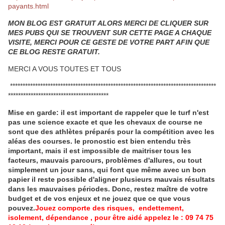
payants.html
MON BLOG EST GRATUIT ALORS MERCI DE CLIQUER SUR
MES PUBS QUI SE TROUVENT SUR CETTE PAGE A CHAQUE
VISITE, MERCI POUR CE GESTE DE VOTRE PART AFIN QUE
CE BLOG RESTE GRATUIT.
MERCI A VOUS TOUTES ET TOUS
**********************************************************************************
****************************************
Mise en garde: il est important de rappeler que le turf n'est
pas une science exacte et que les chevaux de course ne
sont que des athlètes préparés pour la compétition avec les
aléas des courses.
le pronostic est bien entendu très
important, mais il est impossible de maitriser tous les
facteurs, mauvais parcours, problèmes d'allures, ou tout
simplement un jour sans, qui font que même avec un bon
papier il reste possible d'aligner plusieurs mauvais résultats
dans les mauvaises périodes.
Donc, restez maître de votre
budget et de vos enjeux et ne jouez que ce que vous
pouvez.
Jouez comporte des risques, endettement,
isolement, dépendance , pour être aidé appelez le : 09 74 75