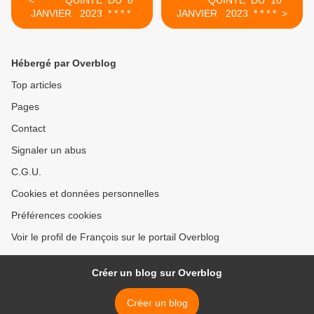
< * * * * QUINTÉ DU 8
* * * * QUINTÉ DU 10
JANVIER 2023 * * * *
JANVIER 2023 * * * * >
Hébergé par Overblog
Top articles
Pages
Contact
Signaler un abus
C.G.U.
Cookies et données personnelles
Préférences cookies
Voir le profil de François sur le portail Overblog
Créer un blog sur Overblog
Créer un blog