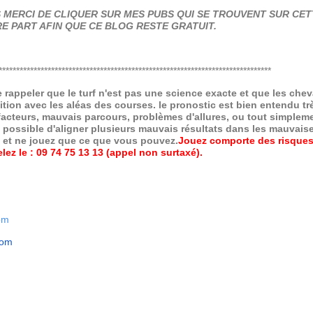
MERCI DE CLIQUER SUR MES PUBS QUI SE TROUVENT SUR CETT
E PART AFIN QUE CE BLOG RESTE GRATUIT.
******************************************************************************
de rappeler que le turf n'est pas une science exacte et que les ch
ition avec les aléas des courses.
le pronostic est bien entendu trè
 facteurs, mauvais parcours, problèmes d'allures, ou tout simpleme
 possible d'aligner plusieurs mauvais résultats dans les mauvais
x et ne jouez que ce que vous pouvez.
Jouez comporte des risques
ez le : 09 74 75 13 13 (appel non surtaxé).
om
com