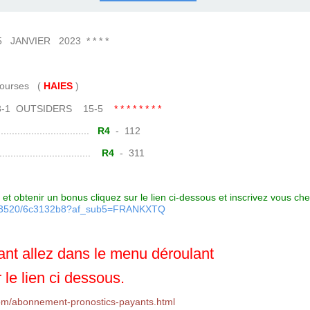
COURSES .
 QUINTÉ ?
UR.
 ?
NVIER 2023 * * * *
ses (
HAIES
)
13-1 OUTSIDERS 15-5
* * * * * * * *
......................
R4
- 112
.......................
R4
- 311
et obtenir un bonus cliquez sur le lien ci-dessous et inscrivez vous ch
7093520/6c3132b8?af_sub5=FRANKXTQ
nt allez dans le menu déroulant
 le lien ci dessous.
om/abonnement-pronostics-payants.html