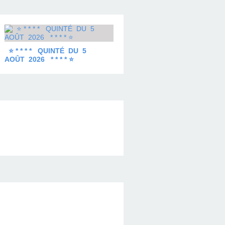
⭐ * * * * QUINTÉ DU 5
AOÛT 2026 * * * * ⭐