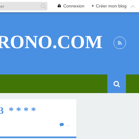
Connexion
+
Créer mon blog
RONO.COM
* * * *
…