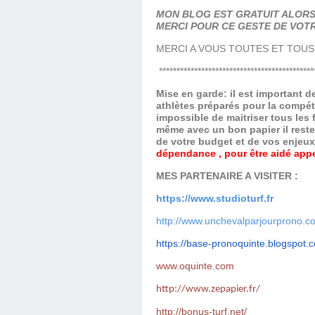
MON BLOG EST GRATUIT ALORS 
MERCI POUR CE GESTE DE VOTR
MERCI A VOUS TOUTES ET TOUS
********************************************
Mise en garde: il est important 
athlètes préparés pour la compét
impossible de maitriser tous les
même avec un bon papier il reste
de votre budget et de vos enjeu
dépendance , pour être aidé appel
MES PARTENAIRE A VISITER :
https://www.studioturf.fr
http://www.unchevalparjourprono.c
https://base-pronoquinte.
blogspot.
www.oquinte.com
http://www.zepapier.fr/
http://bonus-turf.net/