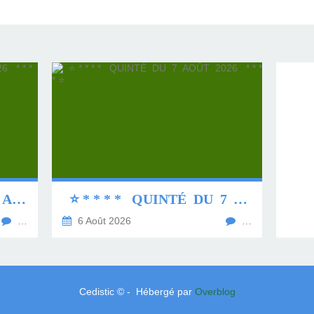
⭐ * * * * QUINTÉ DU 8 AOÛT 2026 * * * * ⭐
⭐ * * * * QUINTÉ DU 7 AOÛT 2026 * * * * ⭐
…
6 Août 2026
…
Cedistic © - Hébergé par
Overblog