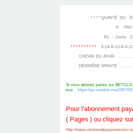
LES TEMPLES DES 
TIERCÉ, QUARTÉ ET
CHAQUE JO
HIPPIQUES
* * * * QUINTÉ DU 25 JA
A PAU
R1 - 2eme Cour
* * * * * * * * * *
3-14-8-12-6-4-
CHEVAL DU JOUR ....................
DERNIÈRE MINUTE ...................
Si vous désirez pariez sur BETCLIC 
eux
:
https://go.onelink.me/288
Pour l'abonnement paya
( Pages ) ou cliquez sur
http://www.unchevalparjourprono.c