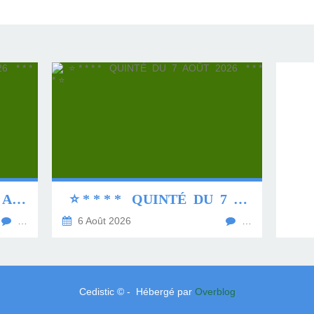
⭐ * * * * QUINTÉ DU 8 AOÛT 2026 * * * * ⭐
⭐ * * * * QUINTÉ DU 7 AOÛT 2026 * * * * ⭐
…
6 Août 2026
…
Cedistic © - Hébergé par
Overblog