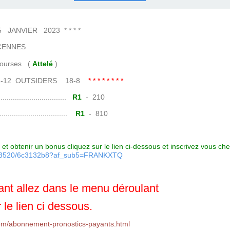
COURSES .
 QUINTÉ ?
UR.
 ?
NVIER 2023 * * * *
CENNES
ses (
Attelé
)
11-12 OUTSIDERS 18-8
* * * * * * * *
......................
R1
- 210
.......................
R1
- 810
et obtenir un bonus cliquez sur le lien ci-dessous et inscrivez vous ch
7093520/6c3132b8?af_sub5=FRANKXTQ
nt allez dans le menu déroulant
 le lien ci dessous.
om/abonnement-pronostics-payants.html