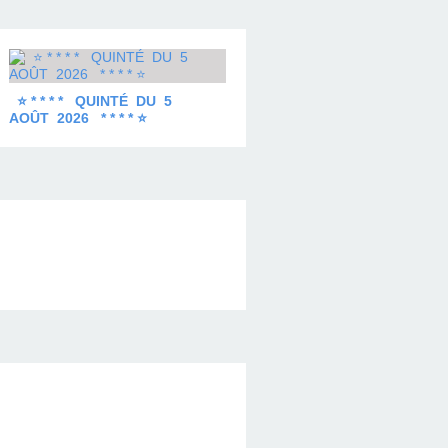
⭐ * * * * QUINTÉ DU 5
AOÛT 2026 * * * * ⭐