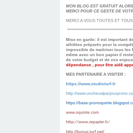
MON BLOG EST GRATUIT ALORS 
MERCI POUR CE GESTE DE VOTR
MERCI A VOUS TOUTES ET TOUS
********************************************
Mise en garde: il est important 
athlètes préparés pour la compét
impossible de maitriser tous les
même avec un bon papier il reste
de votre budget et de vos enjeu
dépendance , pour être aidé appel
MES PARTENAIRE A VISITER :
https://www.studioturf.fr
http://www.unchevalparjourprono.c
https://base-pronoquinte.
blogspot.
www.oquinte.com
http://www.zepapier.fr/
http://bonus-turf.net/