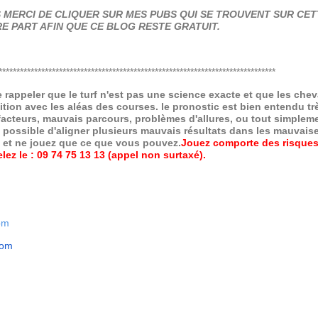
MERCI DE CLIQUER SUR MES PUBS QUI SE TROUVENT SUR CETT
E PART AFIN QUE CE BLOG RESTE GRATUIT.
******************************************************************************
de rappeler que le turf n'est pas une science exacte et que les ch
ition avec les aléas des courses.
le pronostic est bien entendu trè
 facteurs, mauvais parcours, problèmes d'allures, ou tout simpleme
 possible d'aligner plusieurs mauvais résultats dans les mauvais
x et ne jouez que ce que vous pouvez.
Jouez comporte des risques
ez le : 09 74 75 13 13 (appel non surtaxé).
om
com