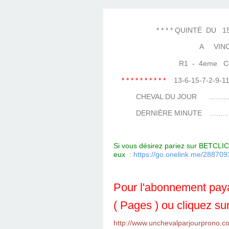
LES TEMPLES DES 
TIERCÉ, QUARTÉ ET
CHAQUE JO
HIPPIQUES
* * * * QUINTÉ DU 15 JA
A VIN
R1 - 4eme Cour
* * * * * * * * * *
13-6-15-7-2-9-
CHEVAL DU JOUR ....................
DERNIÈRE MINUTE ...................
Si vous désirez pariez sur BETCLIC 
eux
:
https://go.onelink.me/288
Pour l'abonnement paya
( Pages ) ou cliquez sur
http://www.unchevalparjourprono.c