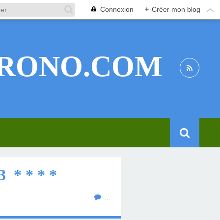
Connexion
+
Créer mon blog
RONO.COM
 * * * *
…