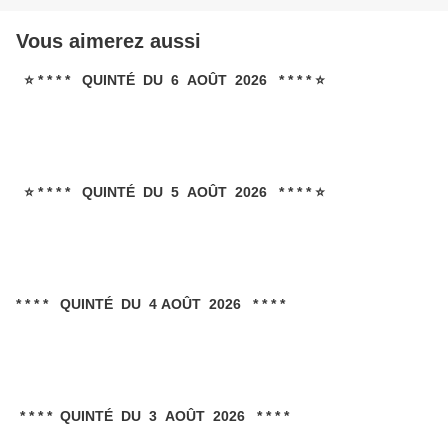
Vous aimerez aussi
⭐ * * * * QUINTÉ DU 6 AOÛT 2026 * * * * ⭐
⭐ * * * * QUINTÉ DU 5 AOÛT 2026 * * * * ⭐
* * * * QUINTÉ DU 4 AOÛT 2026 * * * *
* * * * QUINTÉ DU 3 AOÛT 2026 * * * *