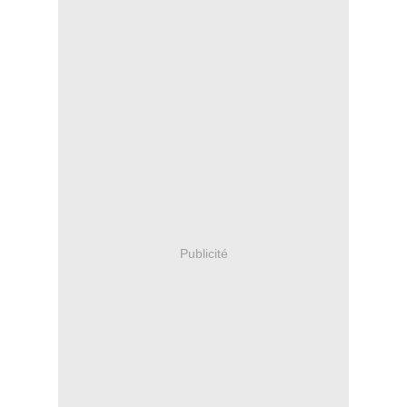
Publicité