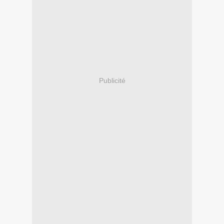
Publicité