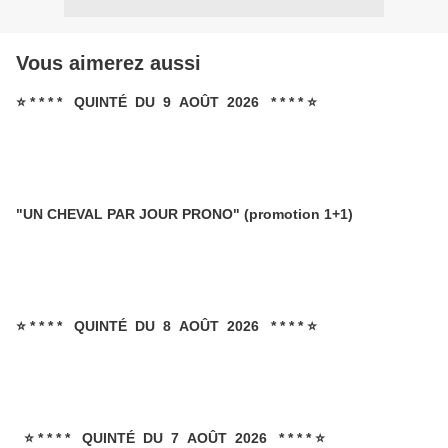
Vous aimerez aussi
⭐ * * * * QUINTÉ DU 9 AOÛT 2026 * * * * ⭐
"UN CHEVAL PAR JOUR PRONO" (promotion 1+1)
⭐ * * * * QUINTÉ DU 8 AOÛT 2026 * * * * ⭐
⭐ * * * * QUINTÉ DU 7 AOÛT 2026 * * * * ⭐