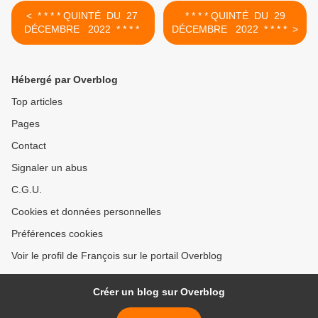
< * * * * QUINTÉ DU 27
* * * * QUINTÉ DU 29
DÉCEMBRE 2022 * * * *
DÉCEMBRE 2022 * * * * >
Hébergé par Overblog
Top articles
Pages
Contact
Signaler un abus
C.G.U.
Cookies et données personnelles
Préférences cookies
Voir le profil de François sur le portail Overblog
Créer un blog sur Overblog