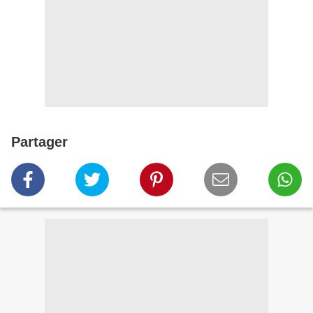
Partager