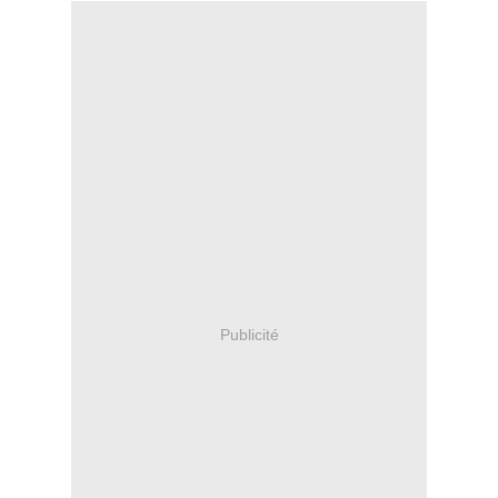
Publicité