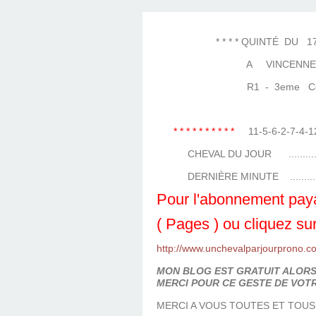
LES TEMPLES DES 
TIERCÉ, QUARTÉ ET
CHAQUE JO
HIPPIQUES
* * * * QUINTÉ DU 1
A VINCENNE
R1 - 3eme Cour
* * * * * * * * * *
11-5-6-2-7-4-
CHEVAL DU JOUR ...................
DERNIÈRE MINUTE ..................
Pour l'abonnement paya
( Pages ) ou cliquez sur
http://www.unchevalparjourprono.c
MON BLOG EST GRATUIT ALORS 
MERCI POUR CE GESTE DE VOTR
MERCI A VOUS TOUTES ET TOUS