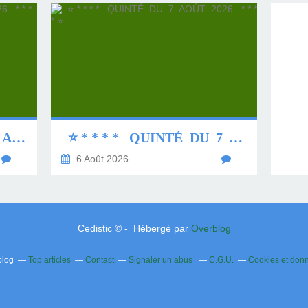
⭐ * * * * QUINTÉ DU 8 AOÛT 2026 * * * * ⭐
⭐ * * * * QUINTÉ DU 7 AOÛT 2026 * * * * ⭐
…
6 Août 2026
…
Cedistic © - Hébergé par
Overblog
blog
Top articles
Contact
Signaler un abus
C.G.U.
Cookies et don