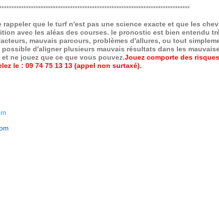
******************************************************************************
de rappeler que le turf n'est pas une science exacte et que les ch
ition avec les aléas des courses.
le pronostic est bien entendu trè
 facteurs, mauvais parcours, problèmes d'allures, ou tout simpleme
 possible d'aligner plusieurs mauvais résultats dans les mauvais
x et ne jouez que ce que vous pouvez.
Jouez comporte des risques
ez le : 09 74 75 13 13 (appel non surtaxé).
om
com