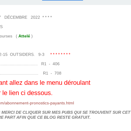
COURSES .
 QUINTÉ ?
UR.
 ?
7 DÉCEMBRE 2022 * * * *
S
ses (
Attelé
)
12-15 OUTSIDERS. 9-3
* * * * * * * *
....................... R1 - 406
........................ R1 - 708
nt allez dans le menu déroulant
 le lien ci dessous.
om/abonnement-pronostics-payants.html
MERCI DE CLIQUER SUR MES PUBS QUI SE TROUVENT SUR CETT
E PART AFIN QUE CE BLOG RESTE GRATUIT.