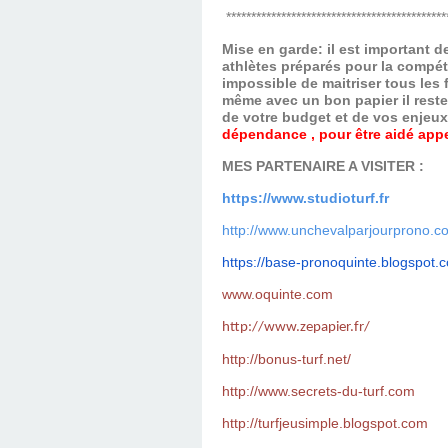
********************************************
Mise en garde: il est important 
athlètes préparés pour la compét
impossible de maitriser tous les
même avec un bon papier il reste
de votre budget et de vos enjeu
dépendance , pour être aidé appel
MES PARTENAIRE A VISITER :
https://www.studioturf.fr
http://www.unchevalparjourprono.c
https://base-pronoquinte.
blogspot.
www.oquinte.com
http://www.zepapier.fr/
http://bonus-turf.net/
http://www.secrets-du-turf.com
http://turfjeusimple.blogspot.com