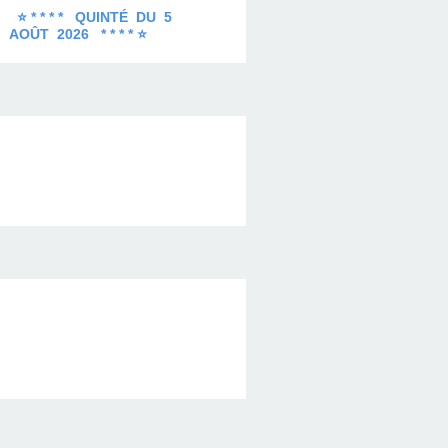
⭐ * * * * QUINTÉ DU 5
AOÛT 2026 * * * * ⭐