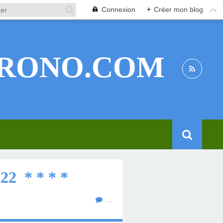
Connexion
+
Créer mon blog
RONO.COM
2 * * * *
…