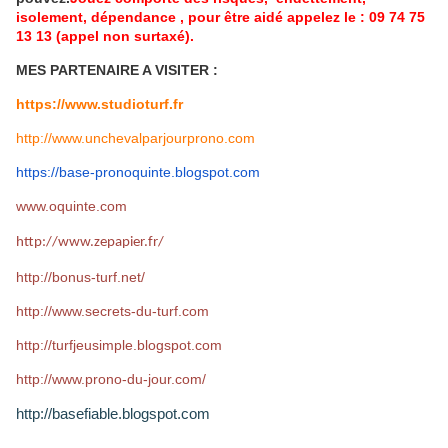
isolement, dépendance , pour être aidé appelez le : 09 74 75
13 13 (appel non surtaxé).
MES PARTENAIRE A VISITER :
https://www.studioturf.fr
http://www.unchevalparjourprono.com
https://base-pronoquinte.
blogspot.com
www.oquinte.com
http://www.zepapier.fr/
http://bonus-turf.net/
http://www.secrets-du-turf.com
http://turfjeusimple.blogspot.com
http://www.prono-du-jour.com/
http://basefiable.blogspot.com