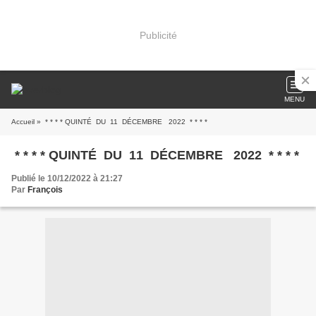
Publicité
MENU
Accueil
» * * * * QUINTÉ DU 11 DÉCEMBRE 2022 * * * *
* * * * QUINTÉ DU 11 DÉCEMBRE 2022 * * * *
Publié le 10/12/2022 à 21:27
Par
François