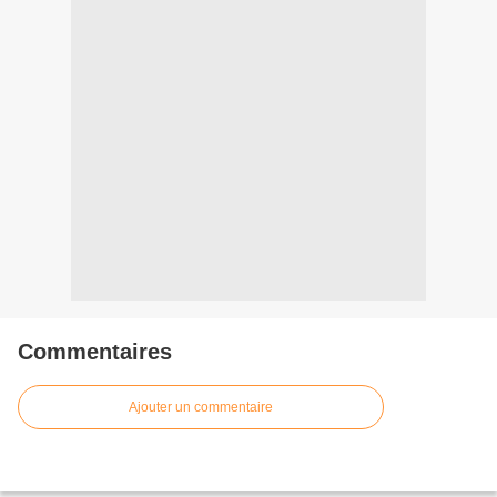
Commentaires
Ajouter un commentaire