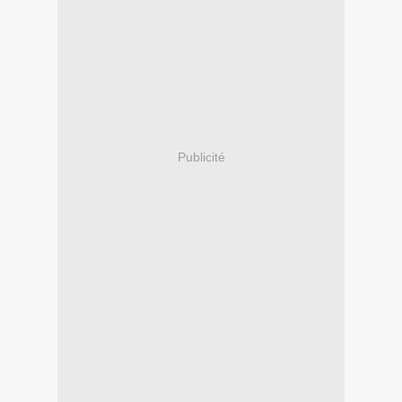
Publicité