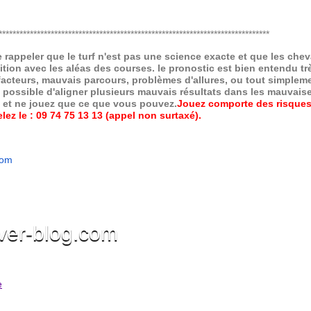
******************************************************************************
de rappeler que le turf n'est pas une science exacte et que les ch
ition avec les aléas des courses.
le pronostic est bien entendu trè
 facteurs, mauvais parcours, problèmes d'allures, ou tout simpleme
 possible d'aligner plusieurs mauvais résultats dans les mauvais
x et ne jouez que ce que vous pouvez.
Jouez comporte des risques
ez le : 09 74 75 13 13 (appel non surtaxé).
com
ver-blog.com
e