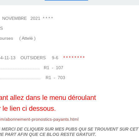
COURSES .
 QUINTÉ ?
UR.
 ?
VEMBRE 2021 * * * *
S
( Attelé )
2-4-11-13 OUTSIDERS 9-6
* * * * * * * *
....................... R1 - 107
........................ R1 - 703
nt allez dans le menu déroulant
 le lien ci dessous.
om/abonnement-pronostics-payants.html
MERCI DE CLIQUER SUR MES PUBS QUI SE TROUVENT SUR CETT
E PART AFIN QUE CE BLOG RESTE GRATUIT.