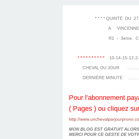
LES TEMPLES DES 
TIERCÉ, QUARTÉ ET
CHAQUE JO
HIPPIQUES
* * * * QUINTÉ DU 27 NO
A VINCENNE
R1 - 3eme Courses 
* * * * * * * * * *
10-14-15-12-
CHEVAL DU JOUR ...................
DERNIÈRE MINUTE ..................
Pour l'abonnement paya
( Pages ) ou cliquez sur
http://www.unchevalparjourprono.c
MON BLOG EST GRATUIT ALORS 
MERCI POUR CE GESTE DE VOTR