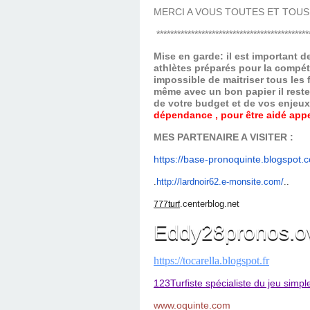
MERCI A VOUS TOUTES ET TOUS
********************************************
Mise en garde: il est important 
athlètes préparés pour la compét
impossible de maitriser tous les
même avec un bon papier il reste
de votre budget et de vos enjeu
dépendance , pour être aidé appel
MES PARTENAIRE A VISITER :
https://base-pronoquinte.
blogspot.
.
ht
tp://lardnoir62.e-monsite.com/
..
.centerblog.net
777turf
Eddy28pronos.o
https://tocarella.blogspot.fr
123Turfiste spécialiste du jeu simpl
www.oquinte.com