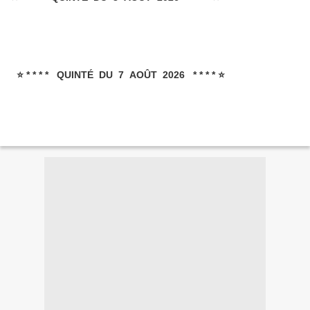
⭐ * * * * QUINTÉ DU 7 AOÛT 2026 * * * * ⭐