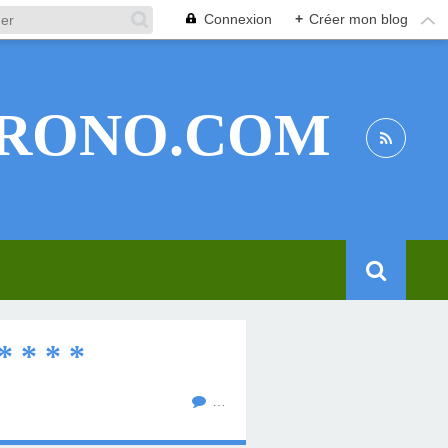
Connexion
+
Créer mon blog
RONO.COM
 * * *
…