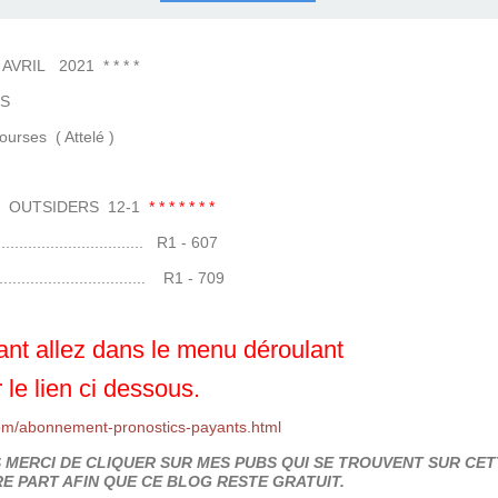
COURSES .
 QUINTÉ ?
UR.
 ?
L 2021 * * * *
S
 Attelé )
3 OUTSIDERS 12-1
* * * * * * *
...................... R1 - 607
....................... R1 - 709
nt allez dans le menu déroulant
 le lien ci dessous.
om/abonnement-pronostics-payants.html
MERCI DE CLIQUER SUR MES PUBS QUI SE TROUVENT SUR CETT
E PART AFIN QUE CE BLOG RESTE GRATUIT.