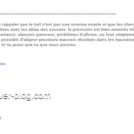
******************************************************************************
de rappeler que le turf n'est pas une science exacte et que les ch
ition avec les aléas des courses.
le pronostic est bien entendu trè
 facteurs, mauvais parcours, problèmes d'allures, ou tout simpleme
 possible d'aligner plusieurs mauvais résultats dans les mauvais
x et ne jouez que ce que vous pouvez.
com
ver-blog.com
e