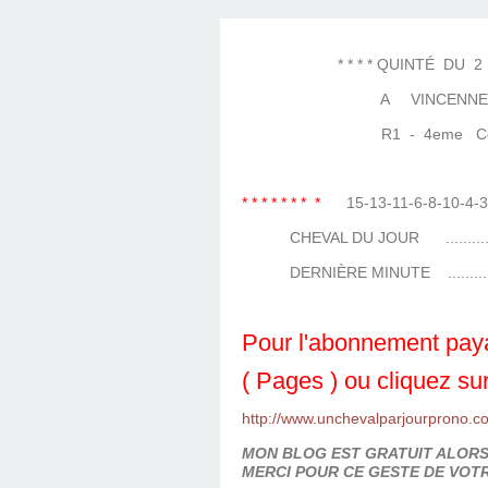
LES TEMPLES DES 
TIERCÉ, QUARTÉ ET
CHAQUE JO
HIPPIQUES
* * * * QUINTÉ DU 2 AVRI
A VINCENNE
R1 - 4eme Courses (
* * * * * * * *
15-13-11-6-8-10-4-
CHEVAL DU JOUR ....................
DERNIÈRE MINUTE ...................
Pour l'abonnement paya
( Pages ) ou cliquez sur
http://www.unchevalparjourprono.c
MON BLOG EST GRATUIT ALORS 
MERCI POUR CE GESTE DE VOTR