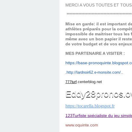
MERCI A VOUS TOUTES ET TOUS
********************************************
Mise en garde: il est important 
athlètes préparés pour la compét
impossible de maitriser tous les
même avec un bon papier il reste
de votre budget et de vos enjeu
MES PARTENAIRE A VISITER :
https://base-pronoquinte.
blogspot.
.
ht
tp://lardnoir62.e-monsite.com/
..
.centerblog.net
777turf
Eddy28pronos.o
https://tocarella.blogspot.fr
123Turfiste spécialiste du jeu simpl
www.oquinte.com