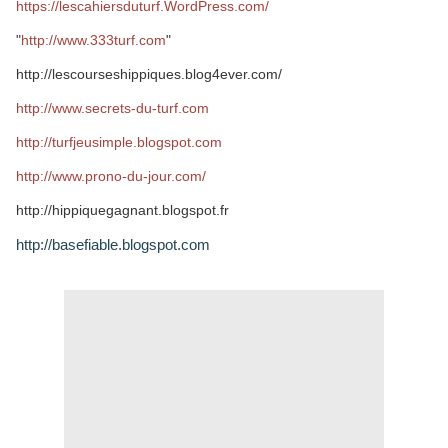
https://lescahiersduturf.WordPress.com/
"
http://www.333turf.com
"
http://lescourseshippiques.blog4ever.com/
http://www.secrets-du-turf.com
http://turfjeusimple.blogspot.com
http://www.prono-du-jour.com/
http://hippiquegagnant.blogspot.fr
http://basefiable.blogspot.com