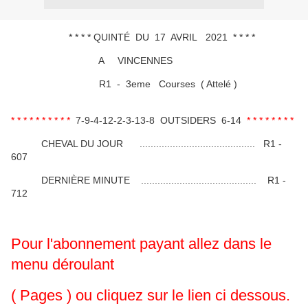
* * * * QUINTÉ DU 17 AVRIL 2021 * * * *
A VINCENNES
R1 - 3eme Courses ( Attelé )
* * * * * * * * * *
7-9-4-12-2-3-13-8 OUTSIDERS 6-14
* * * * * * * *
CHEVAL DU JOUR .......................................... R1 -
607
DERNIÈRE MINUTE .......................................... R1 -
712
Pour l'abonnement payant allez dans le
menu déroulant
( Pages ) ou cliquez sur le lien ci dessous.