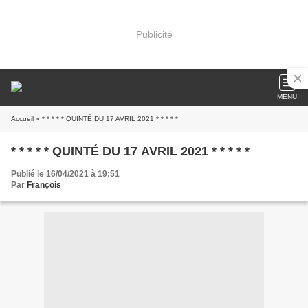
Publicité
MENU
Accueil
» * * * * * QUINTÉ DU 17 AVRIL 2021 * * * * *
* * * * * QUINTÉ DU 17 AVRIL 2021 * * * * *
Publié le 16/04/2021 à 19:51
Par
François