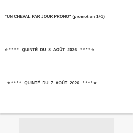
"UN CHEVAL PAR JOUR PRONO" (promotion 1+1)
⭐ * * * * QUINTÉ DU 8 AOÛT 2026 * * * * ⭐
⭐ * * * * QUINTÉ DU 7 AOÛT 2026 * * * * ⭐