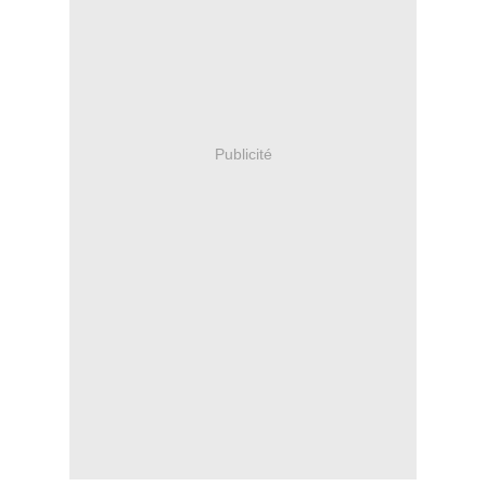
Publicité