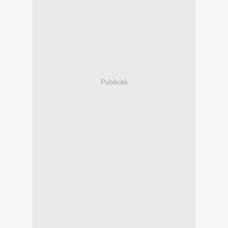
Publicité