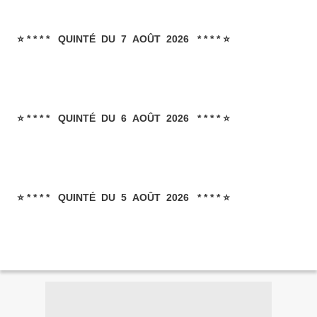
⭐ * * * * QUINTÉ DU 7 AOÛT 2026 * * * * ⭐
⭐ * * * * QUINTÉ DU 6 AOÛT 2026 * * * * ⭐
⭐ * * * * QUINTÉ DU 5 AOÛT 2026 * * * * ⭐