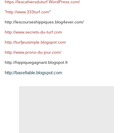
https://lescahiersduturf.WordPress.com/
"
http://www.333turf.com
"
http://lescourseshippiques.blog4ever.com/
http://www.secrets-du-turf.com
http://turfjeusimple.blogspot.com
http://www.prono-du-jour.com/
http://hippiquegagnant.blogspot.fr
http://basefiable.blogspot.com