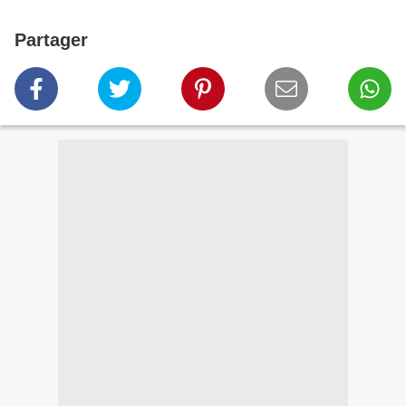
Partager