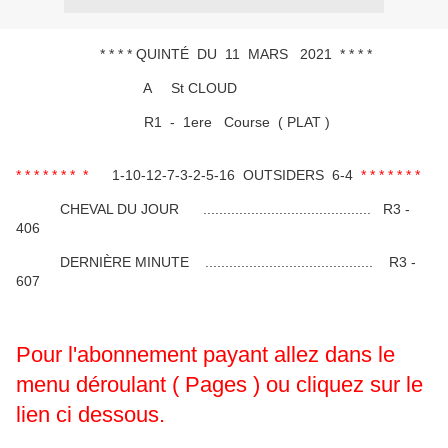
* * * * QUINTÉ DU 11 MARS 2021 * * * *
A St CLOUD
R1 - 1ere Course ( PLAT )
* * * * * * * *
1-10-12-7-3-2-5-16 OUTSIDERS 6-4
* * * * * * *
CHEVAL DU JOUR .......................................... R3 -
406
DERNIÈRE MINUTE .......................................... R3 -
607
Pour l'abonnement payant allez dans le
menu déroulant ( Pages ) ou cliquez sur le
lien ci dessous.