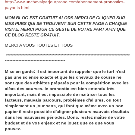
http://www.unchevalparjourprono.com/abonnement-pronostics-
payants.html
MON BLOG EST GRATUIT ALORS MERCI DE CLIQUER SUR
MES PUBS QUI SE TROUVENT SUR CETTE PAGE A CHAQUE
VISITE, MERCI POUR CE GESTE DE VOTRE PART AFIN QUE
CE BLOG RESTE GRATUIT.
MERCI A VOUS TOUTES ET TOUS
**********************************************************************************
****************************************
Mise en garde: il est important de rappeler que le turf n'est
pas une science exacte et que les chevaux de course ne
sont que des athlètes préparés pour la compétition avec les
aléas des courses.
le pronostic est bien entendu très
important, mais il est impossible de maitriser tous les
facteurs, mauvais parcours, problèmes d'allures, ou tout
simplement un jour sans, qui font que même avec un bon
papier il reste possible d'aligner plusieurs mauvais résultats
dans les mauvaises périodes.
Donc, restez maître de votre
budget et de vos enjeux et ne jouez que ce que vous
pouvez.