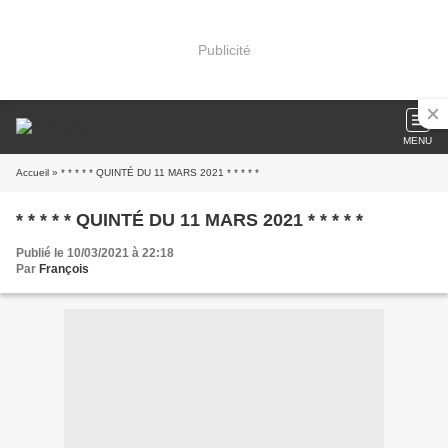
Publicité
MENU
Accueil
» * * * * * QUINTÉ DU 11 MARS 2021 * * * * *
* * * * * QUINTÉ DU 11 MARS 2021 * * * * *
Publié le 10/03/2021 à 22:18
Par
François