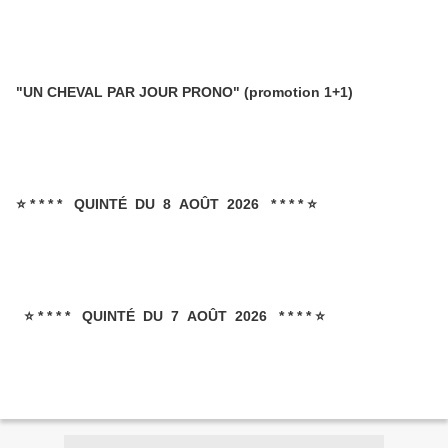
"UN CHEVAL PAR JOUR PRONO" (promotion 1+1)
⭐ * * * * QUINTÉ DU 8 AOÛT 2026 * * * * ⭐
⭐ * * * * QUINTÉ DU 7 AOÛT 2026 * * * * ⭐