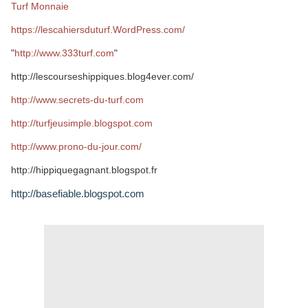
Turf Monnaie
https://lescahiersduturf.WordPress.com/
"
http://www.333turf.com
"
http://lescourseshippiques.blog4ever.com/
http://www.secrets-du-turf.com
http://turfjeusimple.blogspot.com
http://www.prono-du-jour.com/
http://hippiquegagnant.blogspot.fr
http://basefiable.blogspot.com