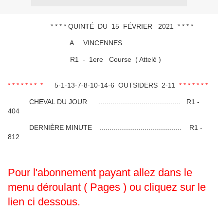
* * * * QUINTÉ DU 15 FÉVRIER 2021 * * * *
A VINCENNES
R1 - 1ere Course ( Attelé )
* * * * * * * *
5-1-13-7-8-10-14-6 OUTSIDERS 2-11
* * * * * * *
CHEVAL DU JOUR .......................................... R1 -
404
DERNIÈRE MINUTE .......................................... R1 -
812
Pour l'abonnement payant allez dans le
menu déroulant ( Pages ) ou cliquez sur le
lien ci dessous.