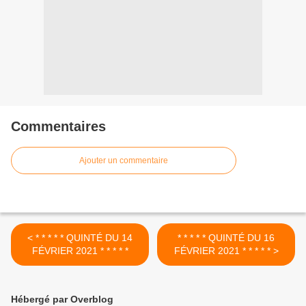
Commentaires
Ajouter un commentaire
< * * * * * QUINTÉ DU 14
* * * * * QUINTÉ DU 16
FÉVRIER 2021 * * * * *
FÉVRIER 2021 * * * * * >
Hébergé par Overblog