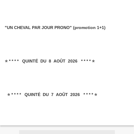
"UN CHEVAL PAR JOUR PRONO" (promotion 1+1)
⭐ * * * * QUINTÉ DU 8 AOÛT 2026 * * * * ⭐
⭐ * * * * QUINTÉ DU 7 AOÛT 2026 * * * * ⭐