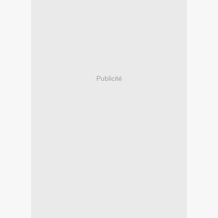
Publicité