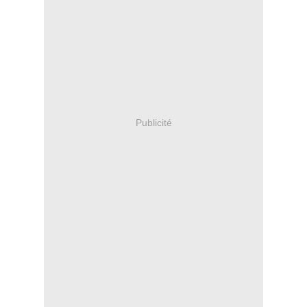
Publicité