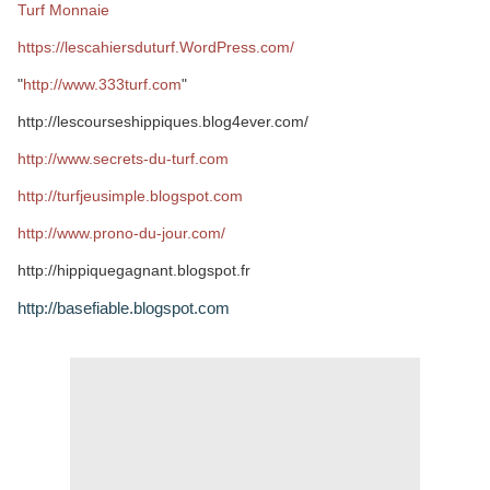
Turf Monnaie
https://lescahiersduturf.WordPress.com/
"
http://www.333turf.com
"
http://lescourseshippiques.blog4ever.com/
http://www.secrets-du-turf.com
http://turfjeusimple.blogspot.com
http://www.prono-du-jour.com/
http://hippiquegagnant.blogspot.fr
http://basefiable.blogspot.com