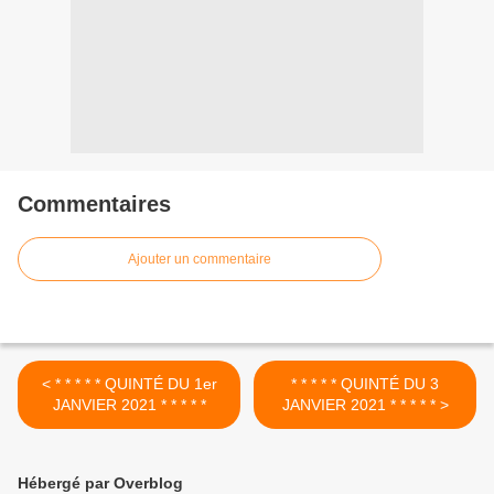
Commentaires
Ajouter un commentaire
< * * * * * QUINTÉ DU 1er
* * * * * QUINTÉ DU 3
JANVIER 2021 * * * * *
JANVIER 2021 * * * * * >
Hébergé par Overblog