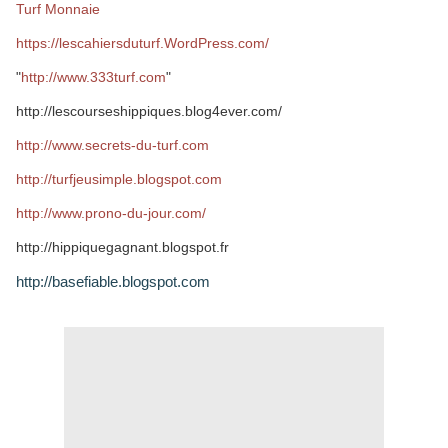
Turf Monnaie
https://lescahiersduturf.WordPress.com/
"
http://www.333turf.com
"
http://lescourseshippiques.blog4ever.com/
http://www.secrets-du-turf.com
http://turfjeusimple.blogspot.com
http://www.prono-du-jour.com/
http://hippiquegagnant.blogspot.fr
http://basefiable.blogspot.com