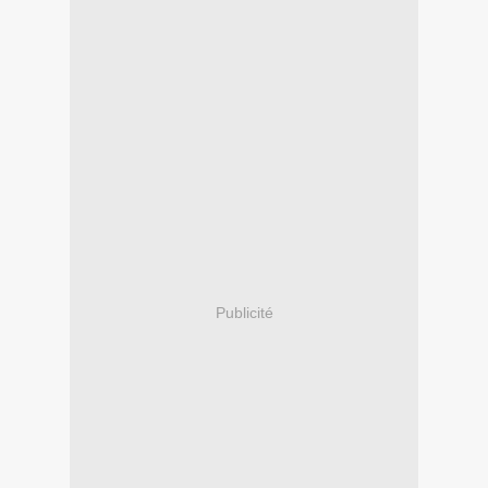
Publicité