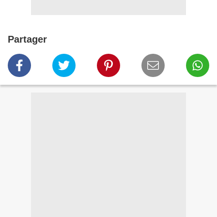
Partager