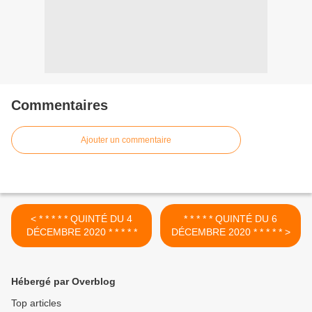
Commentaires
Ajouter un commentaire
< * * * * * QUINTÉ DU 4
* * * * * QUINTÉ DU 6
DÉCEMBRE 2020 * * * * *
DÉCEMBRE 2020 * * * * * >
Hébergé par Overblog
Top articles