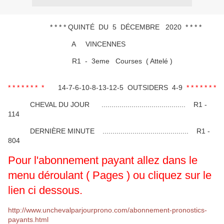
* * * * QUINTÉ DU 5 DÉCEMBRE 2020 * * * *
A VINCENNES
R1 - 3eme Courses ( Attelé )
* * * * * * * *
14-7-6-10-8-13-12-5 OUTSIDERS 4-9
* * * * * * *
CHEVAL DU JOUR .......................................... R1 -
114
DERNIÈRE MINUTE ........................................... R1 -
804
Pour l'abonnement payant allez dans le
menu déroulant ( Pages ) ou cliquez sur le
lien ci dessous.
http://www.unchevalparjourprono.com/abonnement-pronostics-
payants.html