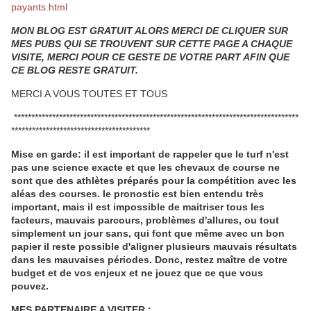
payants.html
MON BLOG EST GRATUIT ALORS MERCI DE CLIQUER SUR
MES PUBS QUI SE TROUVENT SUR CETTE PAGE A CHAQUE
VISITE, MERCI POUR CE GESTE DE VOTRE PART AFIN QUE
CE BLOG RESTE GRATUIT.
MERCI A VOUS TOUTES ET TOUS
**********************************************************************************
****************************************
Mise en garde: il est important de rappeler que le turf n'est
pas une science exacte et que les chevaux de course ne
sont que des athlètes préparés pour la compétition avec les
aléas des courses.
le pronostic est bien entendu très
important, mais il est impossible de maitriser tous les
facteurs, mauvais parcours, problèmes d'allures, ou tout
simplement un jour sans, qui font que même avec un bon
papier il reste possible d'aligner plusieurs mauvais résultats
dans les mauvaises périodes.
Donc, restez maître de votre
budget et de vos enjeux et ne jouez que ce que vous
pouvez.
MES PARTENAIRE A VISITER :