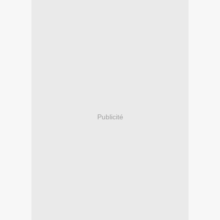
Publicité