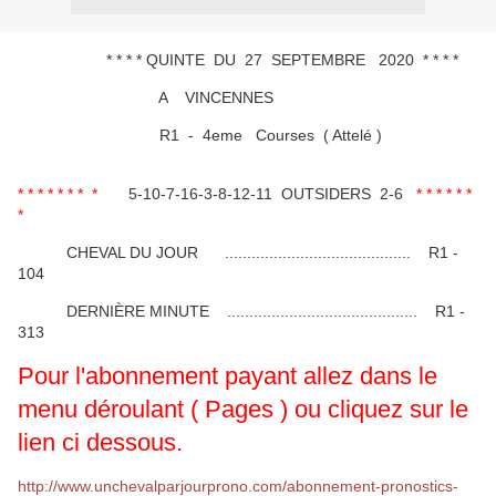
* * * * QUINTE DU 27 SEPTEMBRE 2020 * * * *
A VINCENNES
R1 - 4eme Courses ( Attelé )
* * * * * * * *
5-10-7-16-3-8-12-11 OUTSIDERS 2-6
* * * * * *
*
CHEVAL DU JOUR .......................................... R1 -
104
DERNIÈRE MINUTE ........................................... R1 -
313
Pour l'abonnement payant allez dans le
menu déroulant ( Pages ) ou cliquez sur le
lien ci dessous.
http://www.unchevalparjourprono.com/abonnement-pronostics-