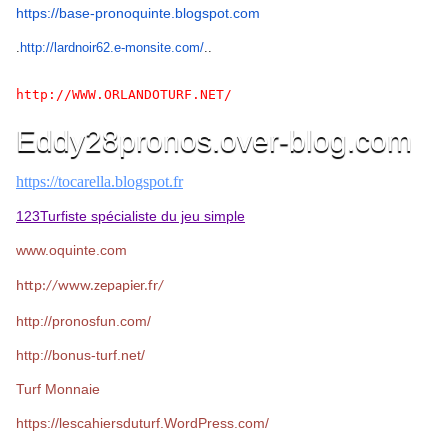
https://base-pronoquinte.
blogspot.com
.
ht
tp://lardnoir62.e-monsite.com/
..
http://WWW.ORLANDOTURF.NET/
Eddy28pronos.over-blog.com
https://tocarella.blogspot.fr
123Turfiste spécialiste du jeu simple
www.oquinte.com
http://www.zepapier.fr/
http://pronosfun.com/
http://bonus-turf.net/
Turf Monnaie
https://lescahiersduturf.WordPress.com/