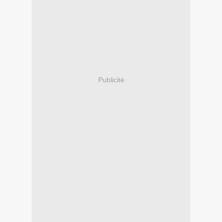
Publicité