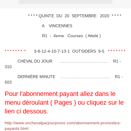
* * * * QUINTE DU 20 SEPTEMBRE 2020 * * * *
A VINCENNES
R1 - 4eme Courses ( Attelé )
* * * * * * * *
3-8-12-4-10-7-13-1 OUTSIDERS 9-5
* * * * * * *
CHEVAL DU JOUR .......................................... R1 -
310
DERNIÈRE MINUTE ........................................... R1 -
503
Pour l'abonnement payant allez dans le
menu déroulant ( Pages ) ou cliquez sur le
lien ci dessous.
http://www.unchevalparjourprono.com/abonnement-pronostics-
payants.html