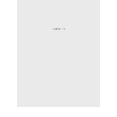
Publicité