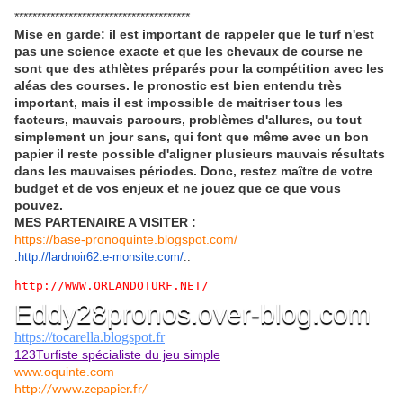
***********************************************************************************
***************************************
Mise en garde: il est important de rappeler que le turf n'est
pas une science exacte et que les chevaux de course ne
sont que des athlètes préparés pour la compétition avec les
aléas des courses.
le pronostic est bien entendu très
important, mais il est impossible de maitriser tous les
facteurs, mauvais parcours, problèmes d'allures, ou tout
simplement un jour sans, qui font que même avec un bon
papier il reste possible d'aligner plusieurs mauvais résultats
dans les mauvaises périodes.
Donc, restez maître de votre
budget et de vos enjeux et ne jouez que ce que vous
pouvez.
MES PARTENAIRE A VISITER :
https://base-pronoquinte.blogspot.com/
.
ht
tp://lardnoir62.e-monsite.com/
..
http://WWW.ORLANDOTURF.NET/
Eddy28pronos.over-blog.com
https://tocarella.blogspot.fr
123Turfiste spécialiste du jeu simple
www.oquinte.com
http://www.zepapier.fr/