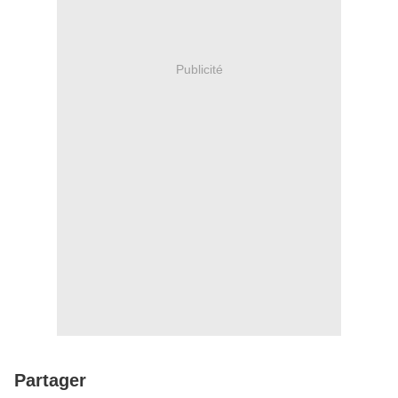
Publicité
Partager