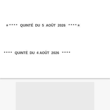
⭐ * * * * QUINTÉ DU 5 AOÛT 2026 * * * * ⭐
* * * * QUINTÉ DU 4 AOÛT 2026 * * * *