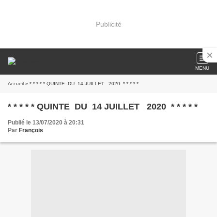
Publicité
MENU
Accueil
» * * * * * QUINTE DU 14 JUILLET 2020 * * * * *
* * * * * QUINTE DU 14 JUILLET 2020 * * * * *
Publié le 13/07/2020 à 20:31
Par
François