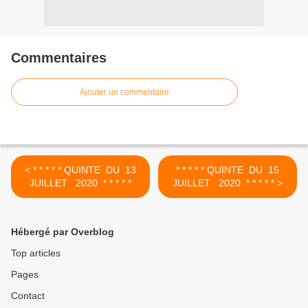
Commentaires
Ajouter un commentaire
< * * * * * QUINTE DU 13
* * * * * QUINTE DU 15
JUILLET 2020 * * * * *
JUILLET 2020 * * * * * >
Hébergé par Overblog
Top articles
Pages
Contact