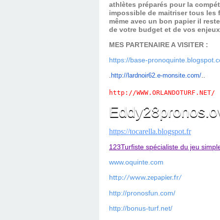
athlètes préparés pour la compét
impossible de maitriser tous les
même avec un bon papier il reste
de votre budget et de vos enjeu
MES PARTENAIRE A VISITER :
https://base-pronoquinte.blogspot.
.
ht
tp://lardnoir62.e-monsite.com/
..
http://WWW.ORLANDOTURF.NET/
Eddy28pronos.o
https://tocarella.blogspot.fr
123Turfiste spécialiste du jeu simpl
www.oquinte.com
http://www.zepapier.fr/
http://pronosfun.com/
http://bonus-turf.net/