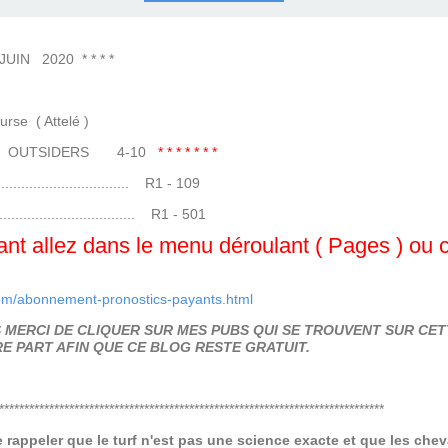
COURSES .
 QUINTÉ ?
UR.
 ?
 2020 * * * *
Attelé )
14 OUTSIDERS 4-10
* * * * * * *
...................... R1 - 109
........................ R1 - 501
t allez dans le menu déroulant ( Pages ) ou cli
om/abonnement-pronostics-payants.html
MERCI DE CLIQUER SUR MES PUBS QUI SE TROUVENT SUR CETT
E PART AFIN QUE CE BLOG RESTE GRATUIT.
*****************************************************************************
de rappeler que le turf n'est pas une science exacte et que les ch