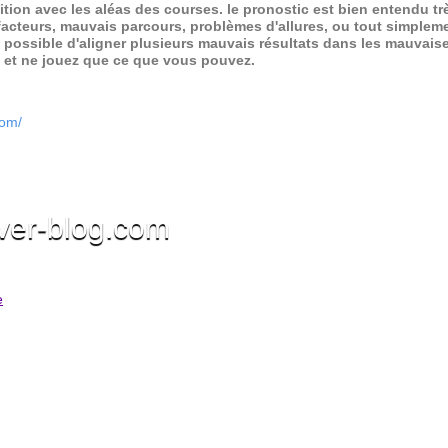
ition avec les aléas des courses.
le pronostic est bien entendu trè
 facteurs, mauvais parcours, problèmes d'allures, ou tout simpleme
 possible d'aligner plusieurs mauvais résultats dans les mauvais
x et ne jouez que ce que vous pouvez.
com/
ver-blog.com
e