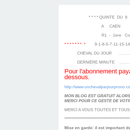
LES TEMPLES DES 
TIERCÉ, QUARTÉ ET
CHAQUE JO
HIPPIQUES
* * * * QUINTE DU 8 JUIN
A CAEN
R1 - 1ere Course ( 
* * * * * * * *
9-1-8-5-7-11-15-
CHEVAL DU JOUR ....................
DERNIÈRE MINUTE ...................
Pour l'abonnement payan
dessous.
http://www.unchevalparjourprono.c
MON BLOG EST GRATUIT ALORS 
MERCI POUR CE GESTE DE VOTR
MERCI A VOUS TOUTES ET TOUS
*********************************************
Mise en garde: il est important 