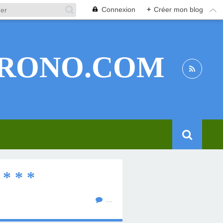
Connexion
+
Créer mon blog
RONO.COM
* * *
…