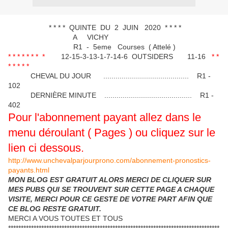
* * * * QUINTE DU 2 JUIN 2020 * * * *
A VICHY
R1 - 5eme Courses ( Attelé )
* * * * * * * *
12-15-3-13-1-7-14-6 OUTSIDERS 11-16
* *
* * * * *
CHEVAL DU JOUR .......................................... R1 -
102
DERNIÈRE MINUTE ........................................... R1 -
402
Pour l'abonnement payant allez dans le
menu déroulant ( Pages ) ou cliquez sur le
lien ci dessous.
http://www.unchevalparjourprono.com/abonnement-pronostics-
payants.html
MON BLOG EST GRATUIT ALORS MERCI DE CLIQUER SUR
MES PUBS QUI SE TROUVENT SUR CETTE PAGE A CHAQUE
VISITE, MERCI POUR CE GESTE DE VOTRE PART AFIN QUE
CE BLOG RESTE GRATUIT.
MERCI A VOUS TOUTES ET TOUS