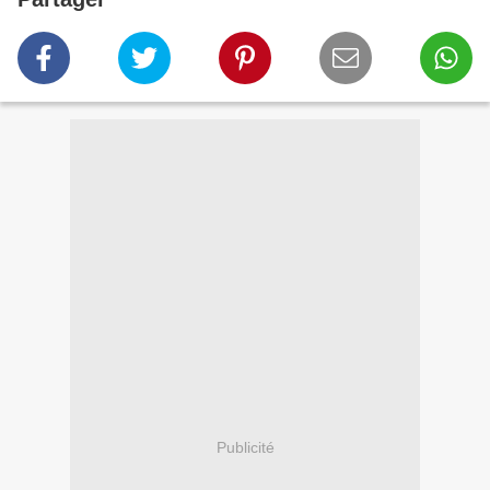
Publicité