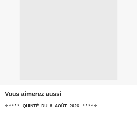
Vous aimerez aussi
⭐ * * * * QUINTÉ DU 8 AOÛT 2026 * * * * ⭐