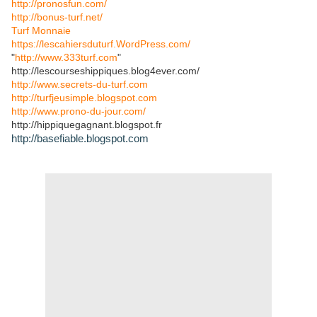
http://pronosfun.com/
http://bonus-turf.net/
Turf Monnaie
https://lescahiersduturf.WordPress.com/
"
http://www.333turf.com
"
http://lescourseshippiques.blog4ever.com/
http://www.secrets-du-turf.com
http://turfjeusimple.blogspot.com
http://www.prono-du-jour.com/
http://hippiquegagnant.blogspot.fr
http://basefiable.blogspot.com