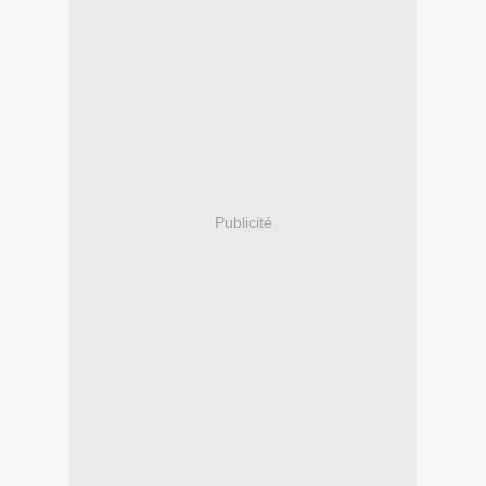
Publicité