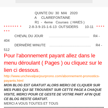
QUINTE DU 30 MAI 2020
A CLAIREFONTAINE
R1 - 4eme Courses ( HAIES )
* * * * * * * *
2-8-3-9-15-1-6-13 OUTSIDERS 10-11
* * * *
* * *
CHEVAL DU JOUR .......................................... R4 -
404
DERNIÈRE MINUTE ........................................... R4 -
512
Pour l'abonnement payant allez dans le
menu déroulant ( Pages ) ou cliquez sur le
lien ci dessous.
http://www.unchevalparjourprono.com/abonnement-pronostics-
payants.html
MON BLOG EST GRATUIT ALORS MERCI DE CLIQUER SUR
MES PUBS QUI SE TROUVENT SUR CETTE PAGE A CHAQUE
VISITE, MERCI POUR CE GESTE DE VOTRE PART AFIN QUE
CE BLOG RESTE GRATUIT.
MERCI A VOUS TOUTES ET TOUS