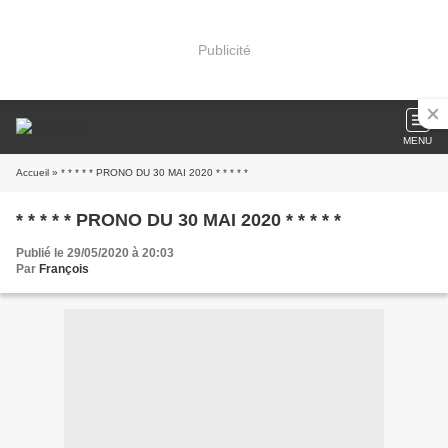
Publicité
MENU
Accueil
» * * * * * PRONO DU 30 MAI 2020 * * * * *
* * * * * PRONO DU 30 MAI 2020 * * * * *
Publié le 29/05/2020 à 20:03
Par
François