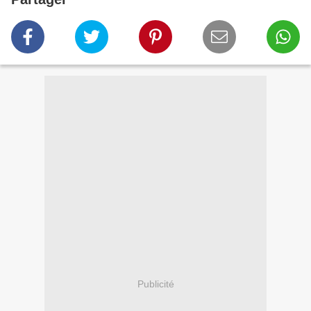
Publicité