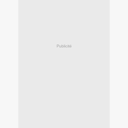
Publicité