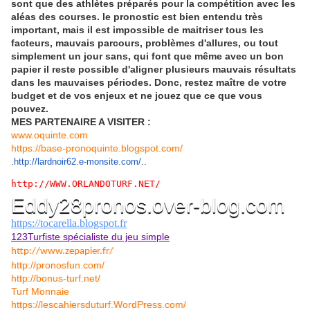
sont que des athlètes préparés pour la compétition avec les
aléas des courses.
le pronostic est bien entendu très
important, mais il est impossible de maitriser tous les
facteurs, mauvais parcours, problèmes d'allures, ou tout
simplement un jour sans, qui font que même avec un bon
papier il reste possible d'aligner plusieurs mauvais résultats
dans les mauvaises périodes.
Donc, restez maître de votre
budget et de vos enjeux et ne jouez que ce que vous
pouvez.
MES PARTENAIRE A VISITER :
www.oquinte.com
https://base-pronoquinte.blogspot.com/
.
ht
tp://lardnoir62.e-monsite.com/
..
http://WWW.ORLANDOTURF.NET/
Eddy28pronos.over-blog.com
https://tocarella.blogspot.fr
123Turfiste spécialiste du jeu simple
http://www.zepapier.fr/
http://pronosfun.com/
http://bonus-turf.net/
Turf Monnaie
https://lescahiersduturf.WordPress.com/