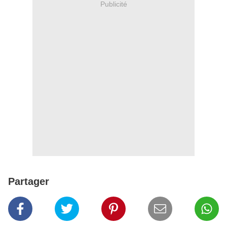
Publicité
Partager